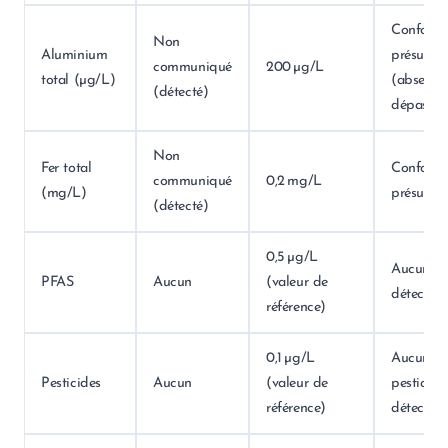
Conformi
Non
Aluminium
présumé
communiqué
200 µg/L
total (µg/L)
(absence
(détecté)
dépassem
Non
Fer total
Conformi
communiqué
0,2 mg/L
(mg/L)
présumé
(détecté)
0,5 µg/L
Aucun P
PFAS
Aucun
(valeur de
détecté
référence)
0,1 µg/L
Aucun
Pesticides
Aucun
(valeur de
pesticide
référence)
détecté