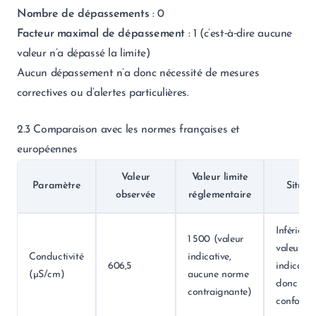
Nombre de dépassements
: 0
Facteur maximal de dépassement
: 1 (c’est‑à‑dire aucune
valeur n’a dépassé la limite)
Aucun dépassement n’a donc nécessité de mesures
correctives ou d’alertes particulières.
2.3 Comparaison avec les normes françaises et
européennes
Valeur
Valeur limite
Paramètre
Situat
observée
réglementaire
Inférieure
1 500 (valeur
valeur
Conductivité
indicative,
606,5
indicative
(µS/cm)
aucune norme
donc
contraignante)
conforme