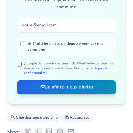
l'évolution de la qualité de l'eau dans votre
commune.
Adresse email
🚨 M'alerter en cas de dépassement sur ma
commune
J'accepte de recevoir des emails de What-Water. Je peux me
désinscrire à tout moment. Consultez notre
politique de
confidentialité
.
Je m'inscris aux alertes
🔍 Chercher une autre ville
📚 Ressources
Share: