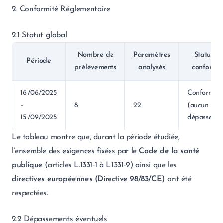
2. Conformité Réglementaire
2.1 Statut global
Nombre de
Paramètres
Statut d
Période
prélèvements
analysés
conformit
16 /06/2025
Conforme
–
8
22
(aucun
15 /09/2025
dépassemen
Le tableau montre que, durant la période étudiée,
l’ensemble des exigences fixées par le
Code de la santé
publique
(articles L.1331‑1 à L.1331‑9) ainsi que les
directives européennes (Directive 98/83/CE)
ont été
respectées.
2.2 Dépassements éventuels