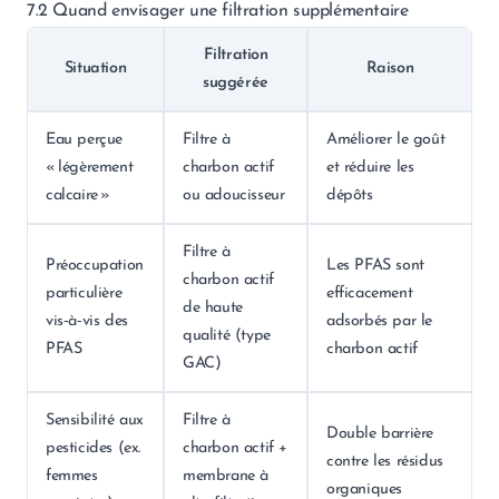
7.2 Quand envisager une filtration supplémentaire
Filtration
Situation
Raison
suggérée
Eau perçue
Filtre à
Améliorer le goût
« légèrement
charbon actif
et réduire les
calcaire »
ou adoucisseur
dépôts
Filtre à
Préoccupation
Les PFAS sont
charbon actif
particulière
efficacement
de haute
vis‑à‑vis des
adsorbés par le
qualité (type
PFAS
charbon actif
GAC)
Sensibilité aux
Filtre à
Double barrière
pesticides (ex.
charbon actif +
contre les résidus
femmes
membrane à
organiques