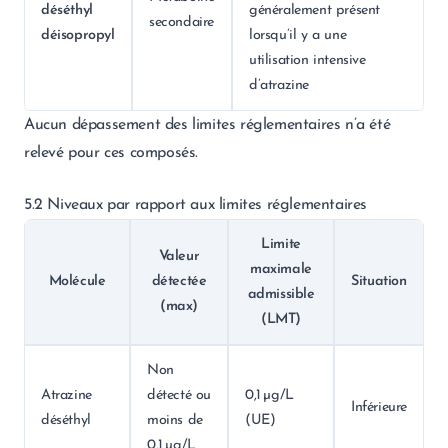
déséthyl
généralement présent
secondaire
déisopropyl
lorsqu’il y a une
utilisation intensive
d’atrazine
Aucun dépassement des limites réglementaires n’a été
relevé pour ces composés.
5.2 Niveaux par rapport aux limites réglementaires
Limite
Valeur
maximale
Molécule
détectée
Situation
admissible
(max)
(LMT)
Non
Atrazine
détecté ou
0,1 µg/L
Inférieure
déséthyl
moins de
(UE)
0,1 µg/L