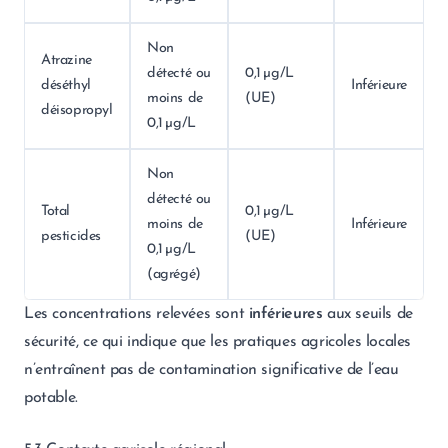
Non
Atrazine
détecté ou
0,1 µg/L
déséthyl
Inférieure
moins de
(UE)
déisopropyl
0,1 µg/L
Non
détecté ou
Total
0,1 µg/L
moins de
Inférieure
pesticides
(UE)
0,1 µg/L
(agrégé)
Les concentrations relevées sont
inférieures
aux seuils de
sécurité, ce qui indique que les pratiques agricoles locales
n’entraînent pas de contamination significative de l’eau
potable.