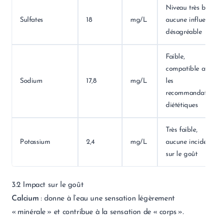
Niveau très bas,
Sulfates
18
mg/L
aucune influence
désagréable
Faible,
compatible avec
Sodium
17,8
mg/L
les
recommandation
diététiques
Très faible,
Potassium
2,4
mg/L
aucune incidence
sur le goût
3.2 Impact sur le goût
Calcium
: donne à l’eau une sensation légèrement
« minérale » et contribue à la sensation de « corps ».