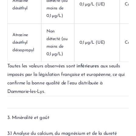
Atrazine
détecté (ou
0,1 µg/L (UE)
Conf
déséthyl
moins de
0,1 µg/L)
Non
Atrazine
détecté (ou
déséthyl
0,1 µg/L (UE)
Conf
moins de
déisopropyl
0,1 µg/L)
Toutes les valeurs observées sont
inférieures
aux seuils
imposés par la législation française et européenne, ce qui
confirme la bonne qualité de l’eau distribuée à
Dammarie‑les‑Lys.
3. Minéralité et goût
3.1 Analyse du calcium, du magnésium et de la dureté