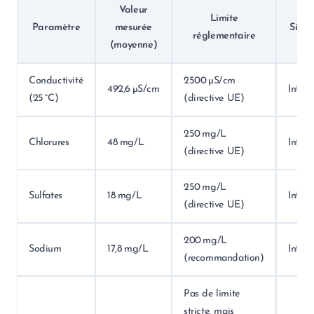
Valeur
Limite
Paramètre
mesurée
Situa
réglementaire
(moyenne)
Conductivité
2500 µS/cm
492,6 µS/cm
Inféri
(25 °C)
(directive UE)
250 mg/L
Chlorures
48 mg/L
Inféri
(directive UE)
250 mg/L
Sulfates
18 mg/L
Inféri
(directive UE)
200 mg/L
Sodium
17,8 mg/L
Inféri
(recommandation)
Pas de limite
stricte, mais