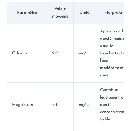
Valeur
Paramètre
Unité
Interprétation
moyenne
Apporte de la
dureté, mais rest
dans la
Calcium
91,2
mg/L
fourchette de
l’eau
modérément
dure
Contribue
légèrement à la
Magnésium
4,4
mg/L
dureté ;
concentration
faible