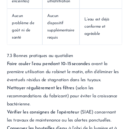
enceintes)
ultrafiltration
Aucun
Aucun
L’eau est déjà
problème de
dispositif
conforme et
goût ni de
supplémentaire
agréable
santé
requis
7.3 Bonnes pratiques au quotidien
Faire couler l’eau pendant 10–15 secondes
avant la
première utilisation du robinet le matin, afin d’éliminer les
éventuels résidus de stagnation dans les tuyaux.
Nettoyer régulièrement les filtres
(selon les
recommandations du fabricant) pour éviter la croissance
bactérienne.
Vérifier les consignes de l’opérateur
(SIAE) concernant
les travaux de maintenance ou les alertes ponctuelles.
Conserver les bouteilles d’eau
à l’abri de la lumière et à