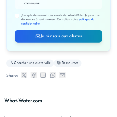
commune
J'accepte de recevoir des emails de What-Water. Je peux me
désinscrire à tout moment. Consultez notre
politique de
confidentialité
.
Je m'inscris aux alertes
🔍 Chercher une autre ville
📚 Ressources
Share:
What-Water.com