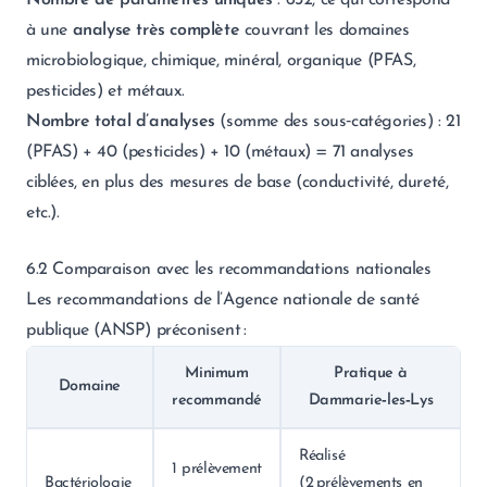
Nombre de paramètres uniques
: 632, ce qui correspond
à une
analyse très complète
couvrant les domaines
microbiologique, chimique, minéral, organique (PFAS,
pesticides) et métaux.
Nombre total d’analyses
(somme des sous‑catégories) : 21
(PFAS) + 40 (pesticides) + 10 (métaux) = 71 analyses
ciblées, en plus des mesures de base (conductivité, dureté,
etc.).
6.2 Comparaison avec les recommandations nationales
Les recommandations de l’Agence nationale de santé
publique (ANSP) préconisent :
Minimum
Pratique à
Domaine
recommandé
Dammarie‑les‑Lys
Réalisé
1 prélèvement
Bactériologie
(2 prélèvements en