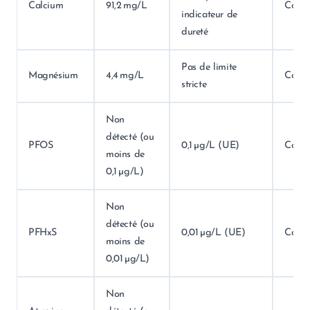
Calcium
91,2 mg/L
Conf
indicateur de
dureté
Pas de limite
Magnésium
4,4 mg/L
Conf
stricte
Non
détecté (ou
PFOS
0,1 µg/L (UE)
Conf
moins de
0,1 µg/L)
Non
détecté (ou
PFHxS
0,01 µg/L (UE)
Conf
moins de
0,01 µg/L)
Non