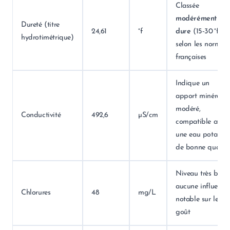
Classée
modérément
Dureté (titre
24,61
°f
dure
(15‑30 °f)
hydrotimétrique)
selon les normes
françaises
Indique un
apport minéral
modéré,
Conductivité
492,6
µS/cm
compatible avec
une eau potable
de bonne qualité
Niveau très bas,
aucune influence
Chlorures
48
mg/L
notable sur le
goût