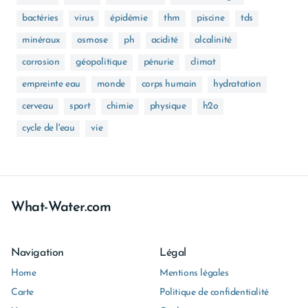
bactéries
virus
épidémie
thm
piscine
tds
minéraux
osmose
ph
acidité
alcalinité
corrosion
géopolitique
pénurie
climat
empreinte eau
monde
corps humain
hydratation
cerveau
sport
chimie
physique
h2o
cycle de l'eau
vie
What-Water.com
Navigation
Légal
Home
Mentions légales
Carte
Politique de confidentialité