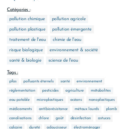
Catégories :
pollution chimique
pollution agricole
pollution plastique
pollution émergente
traitement de l'eau
chimie de l'eau
risque biologique
environnement & société
santé & biologie
science de l'eau
Tags :
pfas
polluants éternels
santé
environnement
réglementation
pesticides
agriculture
métabolites
eau potable
microplastiques
océans
nanoplastiques
médicaments
antibiorésistance
métaux lourds
plomb
canalisations
chlore
goût
désinfection
astuces
calcaire
dureté
adoucisseur
électroménager