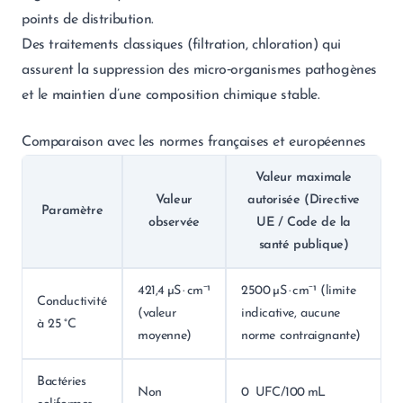
points de distribution.
Des traitements classiques (filtration, chloration) qui
assurent la suppression des micro‑organismes pathogènes
et le maintien d’une composition chimique stable.
Comparaison avec les normes françaises et européennes
Valeur maximale
Valeur
autorisée (Directive
Paramètre
observée
UE / Code de la
santé publique)
421,4 µS · cm⁻¹
2500 µS · cm⁻¹ (limite
Conductivité
(valeur
indicative, aucune
à 25 °C
moyenne)
norme contraignante)
Bactéries
Non
0 UFC/100 mL