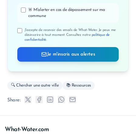
🚨 M'alerter en cas de dépassement sur ma
commune
J'accepte de recevoir des emails de What-Water. Je peux me
désinscrire à tout moment. Consultez notre
politique de
confidentialité
.
Je m'inscris aux alertes
🔍 Chercher une autre ville
📚 Ressources
Share:
What-Water.com