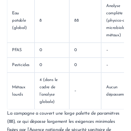
Analyse
Eau
complète
potable
8
88
(physico‑chim
(global)
microbiologie
métaux)
PFAS
0
0
–
Pesticides
0
0
–
4 (dans le
Métaux
cadre de
Aucun
–
lourds
l’analyse
dépassement
globale)
La campagne a couvert une large palette de paramètres
(88), ce qui dépasse largement les exigences minimales
fixées par l’Agence nationale de sécurité sanitaire de