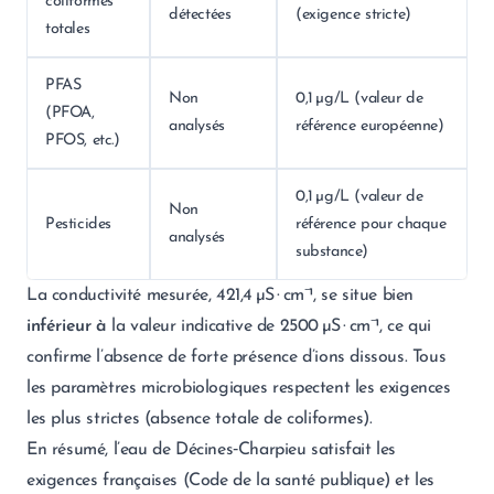
coliformes
détectées
(exigence stricte)
totales
PFAS
Non
0,1 µg/L (valeur de
(PFOA,
analysés
référence européenne)
PFOS, etc.)
0,1 µg/L (valeur de
Non
Pesticides
référence pour chaque
analysés
substance)
La conductivité mesurée, 421,4 µS · cm⁻¹, se situe bien
inférieur à
la valeur indicative de 2500 µS · cm⁻¹, ce qui
confirme l’absence de forte présence d’ions dissous. Tous
les paramètres microbiologiques respectent les exigences
les plus strictes (absence totale de coliformes).
En résumé, l’eau de Décines‑Charpieu satisfait les
exigences françaises (Code de la santé publique) et les