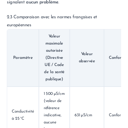
signalent
aucun problème
.
2.3 Comparaison avec les normes françaises et
européennes
Valeur
maximale
autorisée
Valeur
Paramètre
(Directive
Conformit
observée
UE / Code
de la santé
publique)
1 500 µS/cm
(valeur de
référence
Conductivité
indicative,
631 µS/cm
Conforme
à 25 °C
aucune