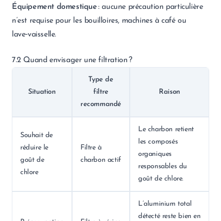
Équipement domestique
: aucune précaution particulière
n’est requise pour les bouilloires, machines à café ou
lave‑vaisselle.
7.2 Quand envisager une filtration ?
Type de
Situation
filtre
Raison
recommandé
Le charbon retient
Souhait de
les composés
réduire le
Filtre à
organiques
goût de
charbon actif
responsables du
chlore
goût de chlore.
L’aluminium total
détecté reste bien en