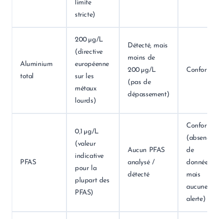
limite
stricte)
200 µg/L
Détecté, mais
(directive
moins de
Aluminium
européenne
200 µg/L
Conforme
total
sur les
(pas de
métaux
dépassement)
lourds)
Conforme
0,1 µg/L
(absence
(valeur
Aucun PFAS
de
indicative
PFAS
analysé /
données,
pour la
détecté
mais
plupart des
aucune
PFAS)
alerte)