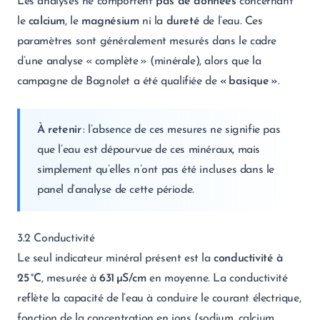
Les analyses ne comportent
pas de données
concernant
le
calcium
, le
magnésium
ni la
dureté
de l’eau. Ces
paramètres sont généralement mesurés dans le cadre
d’une analyse « complète » (minérale), alors que la
campagne de Bagnolet a été qualifiée de
« basique »
.
À retenir
: l’absence de ces mesures ne signifie pas
que l’eau est dépourvue de ces minéraux, mais
simplement qu’elles n’ont pas été incluses dans le
panel d’analyse de cette période.
3.2 Conductivité
Le seul indicateur minéral présent est la
conductivité à
25 °C
, mesurée à
631 µS/cm
en moyenne. La conductivité
reflète la capacité de l’eau à conduire le courant électrique,
fonction de la concentration en ions (sodium, calcium,