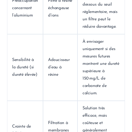
Préoccupation
Filtre à résine
dessous du seuil
concernant
échangeuse
réglementaire, mais
l’aluminium
d’ions
un filtre peut le
réduire davantage.
À envisager
uniquement si des
mesures futures
Sensibilité à
Adoucisseur
montrent une dureté
la dureté (si
d’eau à
supérieure à
dureté élevée)
résine
150 mg/L de
carbonate de
calcium.
Solution très
efficace, mais
Filtration à
coûteuse et
Crainte de
membranes
généralement