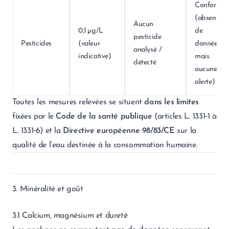
Conforme
(absence
Aucun
0,1 µg/L
de
pesticide
Pesticides
(valeur
données,
analysé /
indicative)
mais
détecté
aucune
alerte)
Toutes les mesures relevées se situent
dans les limites
fixées par le
Code de la santé publique
(articles L. 1331‑1 à
L. 1331‑6) et la
Directive européenne 98/83/CE
sur la
qualité de l’eau destinée à la consommation humaine.
3. Minéralité et goût
3.1 Calcium, magnésium et dureté