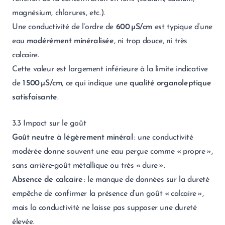
magnésium, chlorures, etc.).
Une conductivité de l’ordre de
600 µS/cm
est typique d’une
eau
modérément minéralisée
, ni trop douce, ni très
calcaire.
Cette valeur est largement inférieure à la limite indicative
de
1 500 µS/cm
, ce qui indique une
qualité organoleptique
satisfaisante
.
3.3 Impact sur le goût
Goût neutre à légèrement minéral
: une conductivité
modérée donne souvent une eau perçue comme « propre »,
sans arrière‑goût métallique ou très « dure ».
Absence de calcaire
: le manque de données sur la dureté
empêche de confirmer la présence d’un goût « calcaire »,
mais la conductivité ne laisse pas supposer une dureté
élevée.