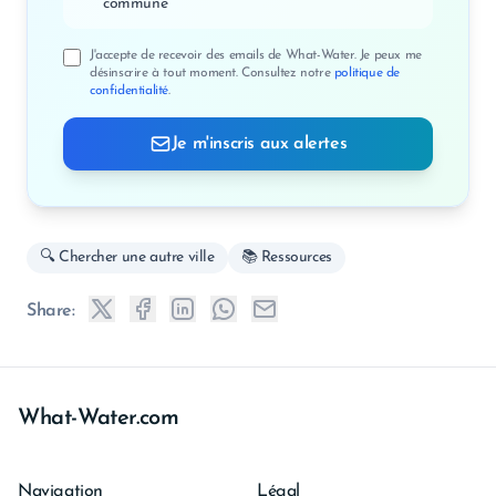
commune
J'accepte de recevoir des emails de What-Water. Je peux me
désinscrire à tout moment. Consultez notre
politique de
confidentialité
.
Je m'inscris aux alertes
🔍 Chercher une autre ville
📚 Ressources
Share:
What-Water.com
Navigation
Légal