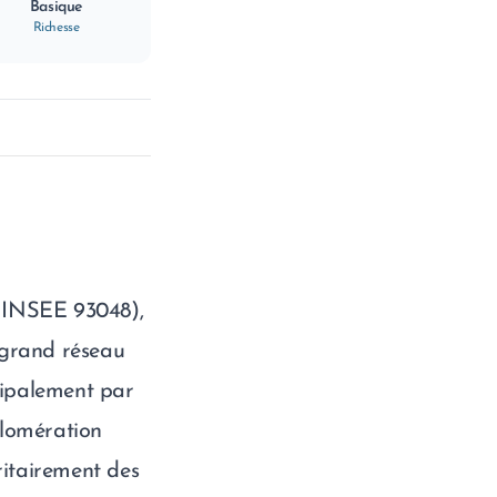
Basique
Richesse
 INSEE 93048),
u grand réseau
cipalement par
glomération
oritairement des