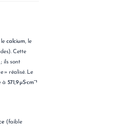
 le
calcium
, le
des). Cette
 ils sont
 » réalisé. Le
e à
571,9 µS·cm⁻¹
ce
(faible