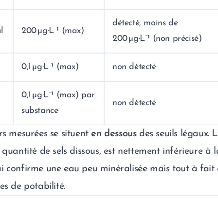
détecté, moins de
l
200 µg·L⁻¹ (max)
200 µg·L⁻¹ (non précisé)
0,1 µg·L⁻¹ (max)
non détecté
0,1 µg·L⁻¹ (max) par
non détecté
substance
urs mesurées se situent
en dessous
des seuils légaux. L
 quantité de sels dissous, est nettement inférieure à l
i confirme une eau peu minéralisée mais tout à fait
es de potabilité.