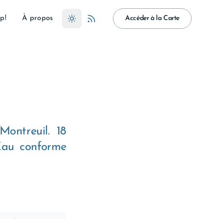
p!
À propos
Accéder à la Carte
ontreuil. 18
 Eau conforme