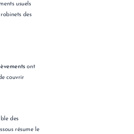
ements usuels
 robinets des
lèvements
ont
 de couvrir
mble des
essous résume le