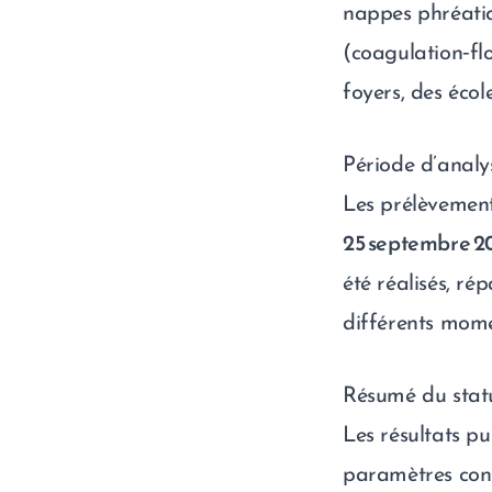
nappes phréatiqu
(coagulation‑flo
foyers, des écol
Période d’analy
Les prélèvement
25 septembre 2
été réalisés, rép
différents momen
Résumé du stat
Les résultats pu
paramètres cont