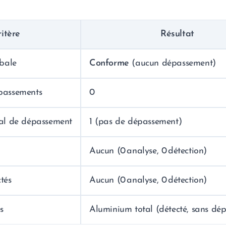
itère
Résultat
bale
Conforme
(aucun dépassement)
passements
0
al de dépassement
1 (pas de dépassement)
Aucun (0 analyse, 0 détection)
ctés
Aucun (0 analyse, 0 détection)
s
Aluminium total (détecté, sans dé