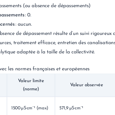
passements (ou absence de dépassements)
passements
: 0.
cernés
: aucun.
’absence de dépassement résulte d’un suivi rigoureux 
urces, traitement efficace, entretien des canalisation
lytique adaptée à la taille de la collectivité.
ec les normes françaises et européennes
Valeur limite
Valeur observée
(norme)
1500 µS·cm⁻¹ (max)
571,9 µS·cm⁻¹