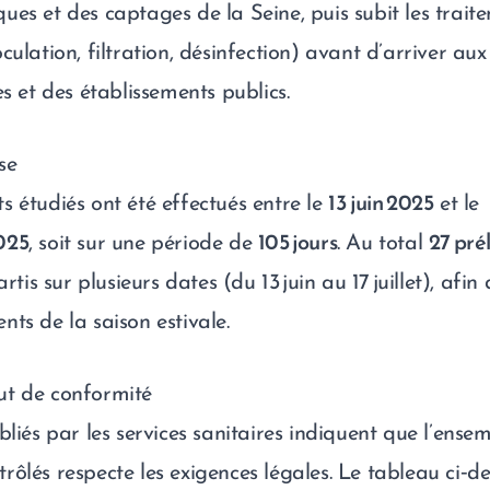
es et des captages de la Seine, puis subit les trait
culation, filtration, désinfection) avant d’arriver aux
es et des établissements publics.
se
s étudiés ont été effectués entre le
13 juin 2025
et le
025
, soit sur une période de
105 jours
. Au total
27 pré
artis sur plusieurs dates (du 13 juin au 17 juillet), afin
ts de la saison estivale.
ut de conformité
bliés par les services sanitaires indiquent que l’ense
rôlés respecte les exigences légales. Le tableau ci‑d