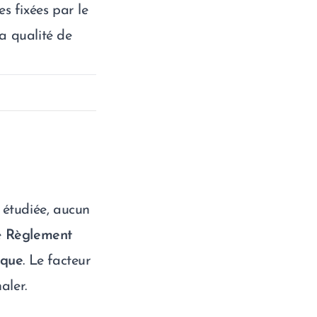
es fixées par le
la qualité de
e étudiée, aucun
e
Règlement
ique
. Le facteur
aler.