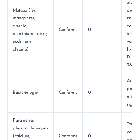
étudié
Métaux (fer,
présen
manganèse,
en
arsenic,
concen
Conforme
0
aluminium, cuivre,
inférie
cadmium,
valeurs
chrome)
fixées 
Directi
98/83/
Aucun
probl
Bactériologie
Conforme
0
microb
signalé
Paramètres
Toutes 
physico‑chimiques
valeur
(calcium,
Conforme
0
dans le