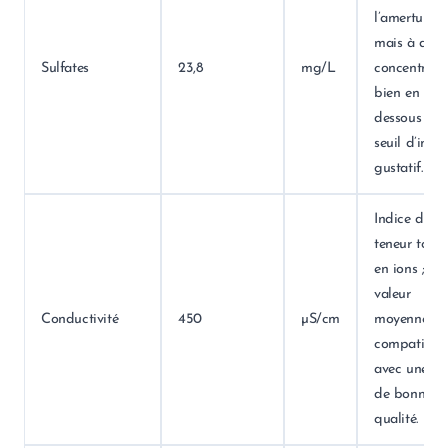
l’amertume,
mais à des
Sulfates
23,8
mg/L
concentrati
bien en
dessous du
seuil d’impa
gustatif.
Indice de la
teneur total
en ions ;
valeur
Conductivité
450
µS/cm
moyenne
compatible
avec une ea
de bonne
qualité.