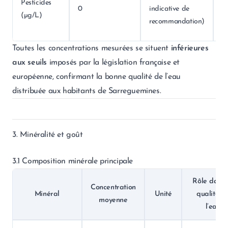
Pesticides
à 
0
indicative de
(µg/L)
v
recommandation)
r
Toutes les concentrations mesurées se situent
inférieures
aux seuils
imposés par la législation française et
européenne, confirmant la bonne qualité de l’eau
distribuée aux habitants de Sarreguemines.
3. Minéralité et goût
3.1 Composition minérale principale
Rôle dans 
Concentration
Minéral
Unité
qualité d
moyenne
l’eau