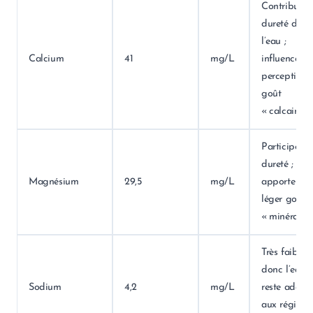
Contribue à
dureté de
l’eau ;
Calcium
41
mg/L
influence la
perception 
goût
« calcaire ».
Participe à 
dureté ;
Magnésium
29,5
mg/L
apporte un
léger goût
« minéral ».
Très faible,
donc l’eau
Sodium
4,2
mg/L
reste adapt
aux régimes