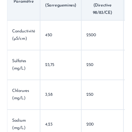
Paramètre
S
(Sarreguemines)
(Directive
98/83/CE)
In
Conductivité
450
2500
à 
(µS/cm)
li
In
Sulfates
23,75
250
à 
(mg/L)
li
In
Chlorures
3,58
250
à 
(mg/L)
li
In
Sodium
4,23
200
à 
(mg/L)
li