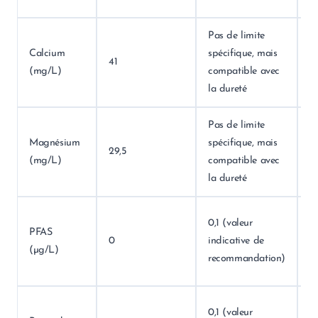
Pas de limite
Calcium
spécifique, mais
41
C
(mg/L)
compatible avec
la dureté
Pas de limite
Magnésium
spécifique, mais
29,5
C
(mg/L)
compatible avec
la dureté
In
0,1 (valeur
PFAS
à 
0
indicative de
(µg/L)
v
recommandation)
r
In
0,1 (valeur