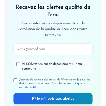
Recevez les alertes qualité de
l'eau
Restez informé des dépassements et de
l'évolution de la qualité de l'eau dans votre
commune.
Adresse email
🚨 M'alerter en cas de dépassement sur ma
commune
J'accepte de recevoir des emails de What-Water. Je peux me
désinscrire à tout moment. Consultez notre
politique de
confidentialité
.
Je m'inscris aux alertes