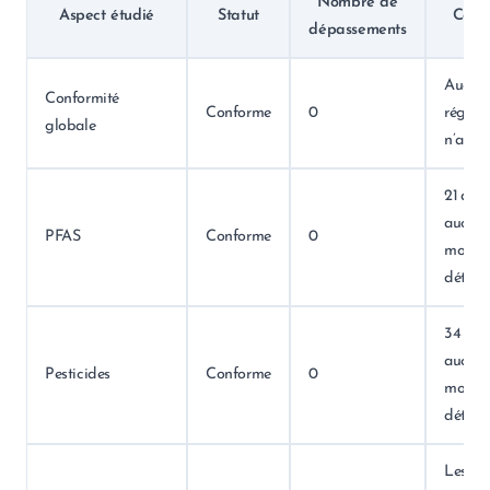
Nombre de
Aspect étudié
Statut
Comm
dépassements
Aucun 
Conformité
Conforme
0
réglem
globale
n’a été
21 anal
aucun
PFAS
Conforme
0
molécu
détecté
34 anal
aucun
Pesticides
Conforme
0
molécu
détecté
Les mé