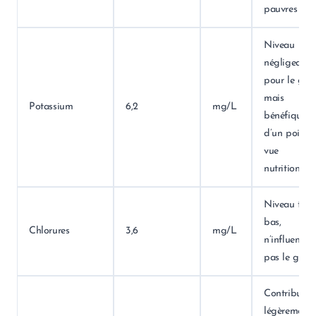
pauvres en s
Niveau
négligeable
pour le goût
mais
Potassium
6,2
mg/L
bénéfique
d’un point 
vue
nutritionnel.
Niveau très
bas,
Chlorures
3,6
mg/L
n’influence
pas le goût.
Contribuent
légèrement 