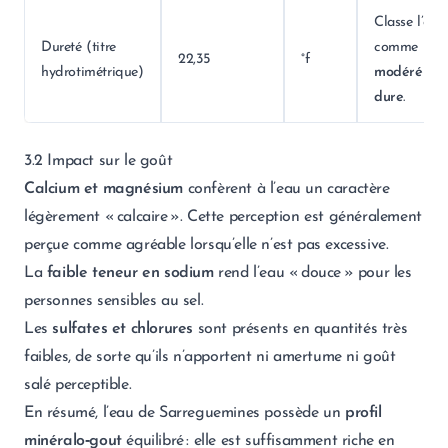
Classe l’eau
Dureté (titre
comme
22,35
°f
hydrotimétrique)
modérémen
dure
.
3.2 Impact sur le goût
Calcium et magnésium
confèrent à l’eau un caractère
légèrement « calcaire ». Cette perception est généralement
perçue comme agréable lorsqu’elle n’est pas excessive.
La
faible teneur en sodium
rend l’eau « douce » pour les
personnes sensibles au sel.
Les
sulfates et chlorures
sont présents en quantités très
faibles, de sorte qu’ils n’apportent ni amertume ni goût
salé perceptible.
En résumé, l’eau de Sarreguemines possède un
profil
minéralo‑gout
équilibré : elle est suffisamment riche en