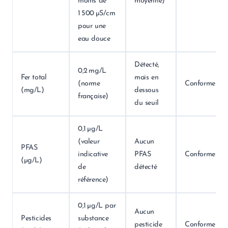
moins de
moyenne)
1 500 µS/cm
pour une
eau douce
Détecté,
0,2 mg/L
Fer total
mais en
(norme
Conforme
(mg/L)
dessous
française)
du seuil
0,1 µg/L
(valeur
Aucun
PFAS
indicative
PFAS
Conforme
(µg/L)
de
détecté
référence)
0,1 µg/L par
Aucun
Pesticides
substance
pesticide
Conforme