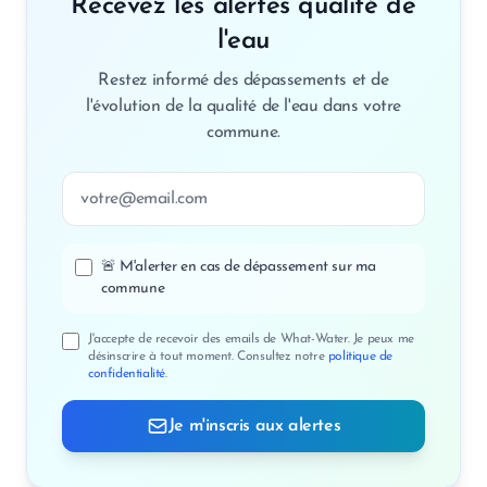
Recevez les alertes qualité de
l'eau
Restez informé des dépassements et de
l'évolution de la qualité de l'eau dans votre
commune.
Adresse email
🚨 M'alerter en cas de dépassement sur ma
commune
J'accepte de recevoir des emails de What-Water. Je peux me
désinscrire à tout moment. Consultez notre
politique de
confidentialité
.
Je m'inscris aux alertes