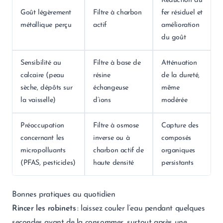
Réduction du
Goût légèrement
Filtre à charbon
fer résiduel et
métallique perçu
actif
amélioration
du goût
Sensibilité au
Filtre à base de
Atténuation
calcaire (peau
résine
de la dureté,
sèche, dépôts sur
échangeuse
même
la vaisselle)
d’ions
modérée
Préoccupation
Filtre à osmose
Capture des
concernant les
inverse ou à
composés
micropolluants
charbon actif de
organiques
(PFAS, pesticides)
haute densité
persistants
Bonnes pratiques au quotidien
Rincer les robinets
: laissez couler l’eau pendant quelques
secondes avant de la consommer, surtout après une