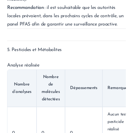
Recommandation
: il est souhaitable que les autorités
locales prévoient, dans les prochains cycles de contrôle, un
panel PFAS afin de garantir une surveillance proactive.
5. Pesticides et Métabolites
Analyse réalisée
Nombre
Nombre
de
Dépassements
Remarques
d’analyses
molécules
détectées
Aucun test
pesticide
réalisé
0
0
0