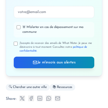
Adresse email
🚨 M'alerter en cas de dépassement sur ma
commune
J'accepte de recevoir des emails de What-Water. Je peux me
désinscrire à tout moment. Consultez notre
politique de
confidentialité
.
Je m'inscris aux alertes
🔍 Chercher une autre ville
📚 Ressources
Share: