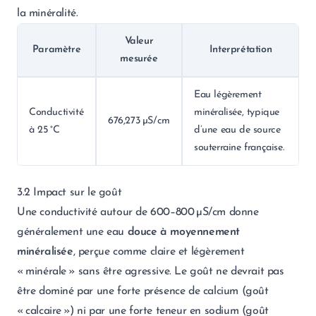
la minéralité.
Valeur
Paramètre
Interprétation
mesurée
Eau légèrement
Conductivité
minéralisée, typique
676,273 µS/cm
à 25 °C
d’une eau de source
souterraine française.
3.2 Impact sur le goût
Une conductivité autour de 600–800 µS/cm donne
généralement une eau
douce à moyennement
minéralisée
, perçue comme claire et légèrement
« minérale » sans être agressive. Le goût ne devrait pas
être dominé par une forte présence de calcium (goût
« calcaire ») ni par une forte teneur en sodium (goût