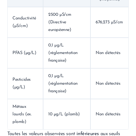
2500 µS/cm
Conductivité
(Directive
676,273 µS/cm
(µS/cm)
européenne)
0,1 µg/L
PFAS (µg/L)
(réglementation
Non détectés
française)
0,1 µg/L
Pesticides
(réglementation
Non détectés
(µg/L)
française)
Métaux
lourds (ex.
10 µg/L (plomb)
Non détectés
plomb)
Toutes les valeurs observées sont
inférieures
aux seuils