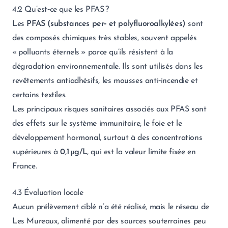
4.2 Qu’est‑ce que les PFAS ?
Les
PFAS (substances per‑ et polyfluoroalkylées)
sont
des composés chimiques très stables, souvent appelés
« polluants éternels » parce qu’ils résistent à la
dégradation environnementale. Ils sont utilisés dans les
revêtements antiadhésifs, les mousses anti‑incendie et
certains textiles.
Les principaux risques sanitaires associés aux PFAS sont
des effets sur le système immunitaire, le foie et le
développement hormonal, surtout à des concentrations
supérieures à
0,1 µg/L
, qui est la valeur limite fixée en
France.
4.3 Évaluation locale
Aucun prélèvement ciblé n’a été réalisé, mais le réseau de
Les Mureaux, alimenté par des sources souterraines peu