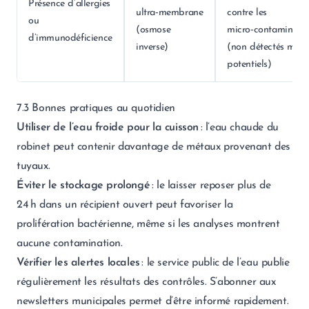
Présence d’allergies
ultra‑membrane
contre les
ou
(osmose
micro‑contaminant
d’immunodéficience
inverse)
(non détectés mais
potentiels)
7.3 Bonnes pratiques au quotidien
Utiliser de l’eau froide pour la cuisson
: l’eau chaude du
robinet peut contenir davantage de métaux provenant des
tuyaux.
Éviter le stockage prolongé
: le laisser reposer plus de
24 h dans un récipient ouvert peut favoriser la
prolifération bactérienne, même si les analyses montrent
aucune contamination.
Vérifier les alertes locales
: le service public de l’eau publie
régulièrement les résultats des contrôles. S’abonner aux
newsletters municipales permet d’être informé rapidement.