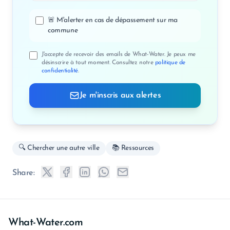
🚨 M'alerter en cas de dépassement sur ma
commune
J'accepte de recevoir des emails de What-Water. Je peux me
désinscrire à tout moment. Consultez notre
politique de
confidentialité
.
Je m'inscris aux alertes
🔍 Chercher une autre ville
📚 Ressources
Share:
What-Water.com