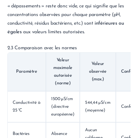
« dépassements » reste donc vide, ce qui signifie que les
concentrations observées pour chaque paramètre (pH,
conductivité, résidus bactériens, etc.) sont
inférieures ou
égales
aux valeurs limites autorisées.
2.3 Comparaison avec les normes
Valeur
Valeur
maximale
Paramètre
observée
Conform
autorisée
(max.)
(norme)
1500 µS/cm
Conductivité à
544,44 µS/cm
(directive
Conform
25 °C
(moyenne)
européenne)
Aucun
Bactéries
Absence
coliforme
Conform