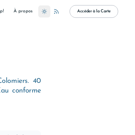
p!
À propos
Accéder à la Carte
olomiers. 40
 Eau conforme