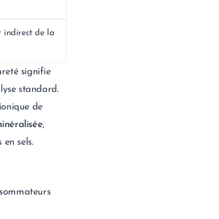
 indirect de la
reté signifie
alyse standard.
 ionique de
inéralisée
,
en sels.
onsommateurs