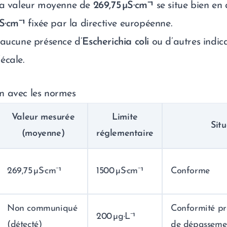
la valeur moyenne de
269,75 µS·cm⁻¹
se situe bien en 
S·cm⁻¹
fixée par la directive européenne.
aucune présence d’
Escherichia coli
ou d’autres indic
écale.
n avec les normes
Valeur mesurée
Limite
Sit
(moyenne)
réglementaire
269,75 µS·cm⁻¹
1500 µS·cm⁻¹
Conforme
Non communiqué
Conformité p
200 µg·L⁻¹
(détecté)
de dépasseme