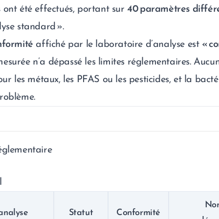
s
ont été effectués, portant sur
40 paramètres différ
lyse standard ».
nformité
affiché par le laboratoire d’analyse est
« c
esurée n’a dépassé les limites réglementaires. Auc
our les métaux, les PFAS ou les pesticides, et la bacté
roblème.
églementaire
l
No
analyse
Statut
Conformité