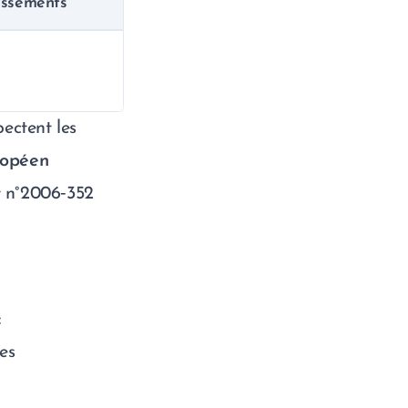
ssements
pectent les
ropéen
 n°2006‑352
:
es