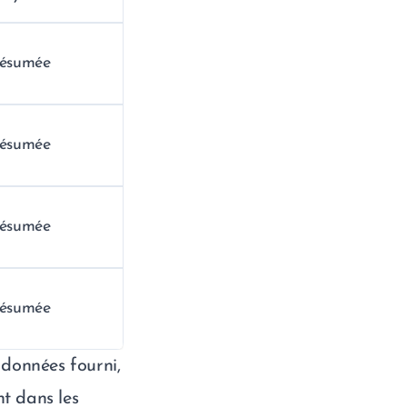
résumée
résumée
résumée
résumée
 données fourni,
t dans les