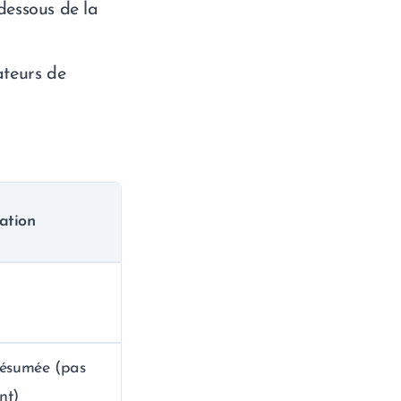
dessous de la
ateurs de
uation
résumée (pas
nt)