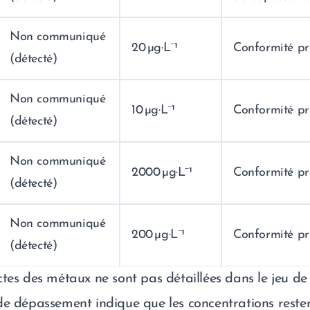
Non communiqué
20 µg·L⁻¹
Conformité p
(détecté)
Non communiqué
10 µg·L⁻¹
Conformité p
(détecté)
Non communiqué
2000 µg·L⁻¹
Conformité p
(détecté)
Non communiqué
200 µg·L⁻¹
Conformité p
(détecté)
ctes des métaux ne sont pas détaillées dans le jeu de
de dépassement indique que les concentrations resten