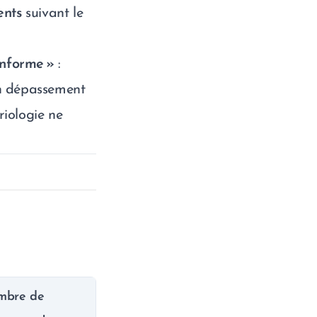
ents
suivant le
onforme »
:
un dépassement
riologie ne
mbre de