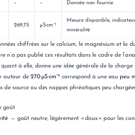
–
–
Donnée non fournie
Mesure disponible, indicateur
269,75
µS·cm⁻¹
minéralité
nées chiffrées sur le calcium, le magnésium et la du
re n’a pas publié ces résultats dans le cadre de l’an
, quant à elle, donne une idée générale de la charge
ur autour de
270 µS·cm⁻¹
correspond à une eau
peu m
x de source ou des nappes phréatiques peu chargées 
e goût
vité
→ goût neutre, légèrement « doux » pour les c