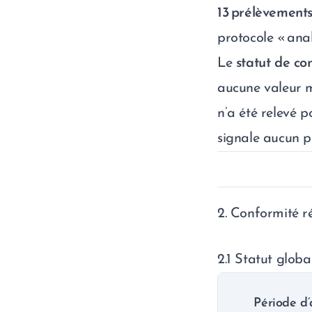
13 prélèvement
protocole « ana
Le
statut de co
aucune valeur m
n’a été relevé p
signale aucun p
2. Conformité r
2.1 Statut globa
Période d’