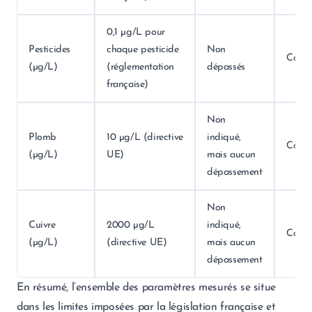
0,1 µg/L pour
Pesticides
chaque pesticide
Non
Conf
(µg/L)
(réglementation
dépassés
française)
Non
Plomb
10 µg/L (directive
indiqué,
Conf
(µg/L)
UE)
mais aucun
dépassement
Non
Cuivre
2000 µg/L
indiqué,
Conf
(µg/L)
(directive UE)
mais aucun
dépassement
En résumé, l’ensemble des paramètres mesurés se situe
dans les limites imposées par la législation française et