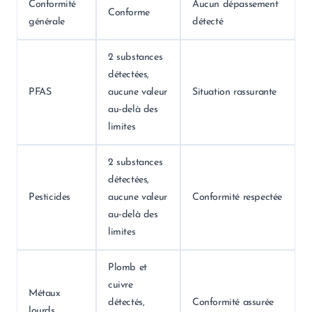
Conformité
Aucun dépassement
Conforme
générale
détecté
2 substances
détectées,
PFAS
aucune valeur
Situation rassurante
au‑delà des
limites
2 substances
détectées,
Pesticides
aucune valeur
Conformité respectée
au‑delà des
limites
Plomb et
cuivre
Métaux
détectés,
Conformité assurée
lourds