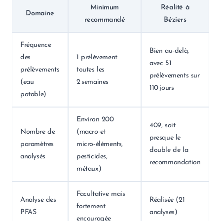
Minimum
Réalité à
Domaine
recommandé
Béziers
Fréquence
Bien au‑delà,
des
1 prélèvement
avec 51
prélèvements
toutes les
prélèvements sur
(eau
2 semaines
110 jours
potable)
Environ 200
409, soit
Nombre de
(macro‑et
presque le
paramètres
micro‑éléments,
double de la
analysés
pesticides,
recommandation
métaux)
Facultative mais
Analyse des
Réalisée (21
fortement
PFAS
analyses)
encouragée