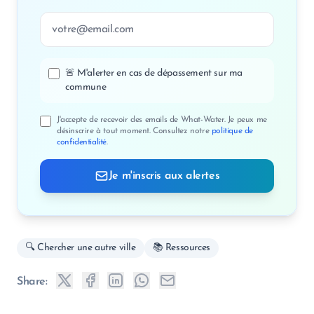
Adresse email
🚨 M'alerter en cas de dépassement sur ma
commune
J'accepte de recevoir des emails de What-Water. Je peux me
désinscrire à tout moment. Consultez notre
politique de
confidentialité
.
Je m'inscris aux alertes
🔍 Chercher une autre ville
📚 Ressources
Share: