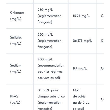
250 mg/L
Chlorures
(réglementation
15,25 mg/L
Conf
(mg/L)
française)
250 mg/L
Sulfates
(réglementation
26,375 mg/L
Conf
(mg/L)
française)
200 mg/L
Sodium
(recommandation
9,9 mg/L
Conf
(mg/L)
pour les régimes
pauvres en sel)
0,1 µg/L pour
Non
PFAS
chaque substance
détectés
Conf
(µg/L)
(réglementation
au‑delà de
française)
ce seuil