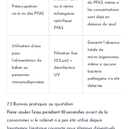
de PFAS, même si
Préoccupation
ou à résine
les concentrations
vis‑à‑vis des PFAS
échangeuse
sont déjà en
spécifique
dessous du seuil
PFAS
Garantit l’absence
Utilisation d’eau
totale de
pour
Filtration fine
micro‑organismes,
l’alimentation de
(0,2 µm) +
même si aucune
bébés ou
désinfection
bactérie
personnes
UV
pathogène n’a été
immunodéprimées
détectée
7.3 Bonnes pratiques au quotidien
Faire couler l’eau pendant 10 secondes
avant de la
consommer si le robinet n’a pas été utilisé depuis
longtemps (pratique courante pour éliminer d’éventuels