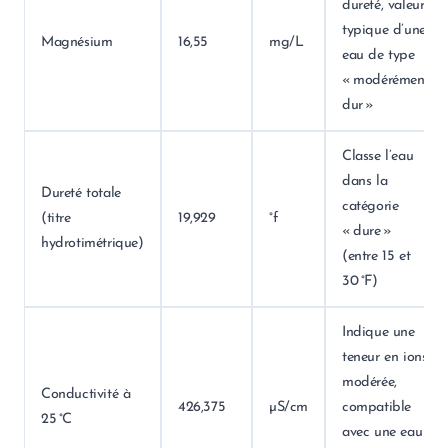
dureté, valeur
typique d’une
Magnésium
16,55
mg/L
eau de type
« modérément
dur »
Classe l’eau
dans la
Dureté totale
catégorie
(titre
19,929
°f
« dure »
hydrotimétrique)
(entre 15 et
30 °F)
Indique une
teneur en ions
modérée,
Conductivité à
426,375
µS/cm
compatible
25 °C
avec une eau