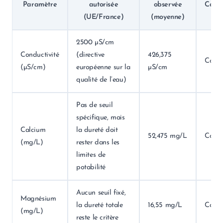
Paramètre
autorisée
observée
Confo
(UE/France)
(moyenne)
2500 µS/cm
Conductivité
(directive
426,375
Conf
(µS/cm)
européenne sur la
µS/cm
qualité de l’eau)
Pas de seuil
spécifique, mais
Calcium
la dureté doit
52,475 mg/L
Conf
(mg/L)
rester dans les
limites de
potabilité
Aucun seuil fixé,
Magnésium
la dureté totale
16,55 mg/L
Conf
(mg/L)
reste le critère