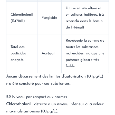
Utilisé en viticulture et
Chlorothalonil
en cultures fruitières, très
Fongicide
(R471811)
répandu dans le bassin
de l’Hérault
Représente la somme de
Total des
toutes les substances
pesticides
Agrégat
recherchées, indique une
analysés
présence globale très
faible
Aucun dépassement des limites d’autorisation (0,1 µg/L)
n’a été constaté pour ces substances.
5.2 Niveau par rapport aux normes
Chlorothalonil
: détecté à un niveau inférieur à la valeur
maximale autorisée (0,1 µg/L).