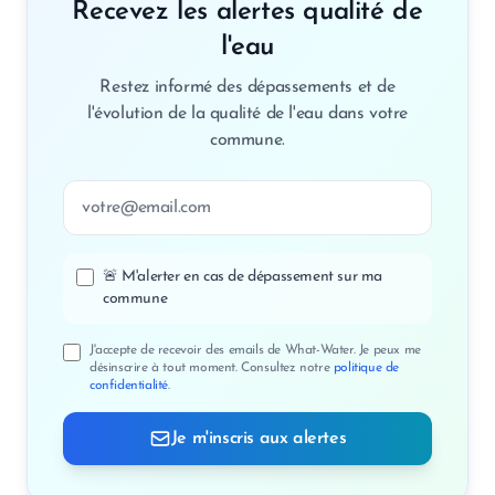
Recevez les alertes qualité de
l'eau
Restez informé des dépassements et de
l'évolution de la qualité de l'eau dans votre
commune.
Adresse email
🚨 M'alerter en cas de dépassement sur ma
commune
J'accepte de recevoir des emails de What-Water. Je peux me
désinscrire à tout moment. Consultez notre
politique de
confidentialité
.
Je m'inscris aux alertes