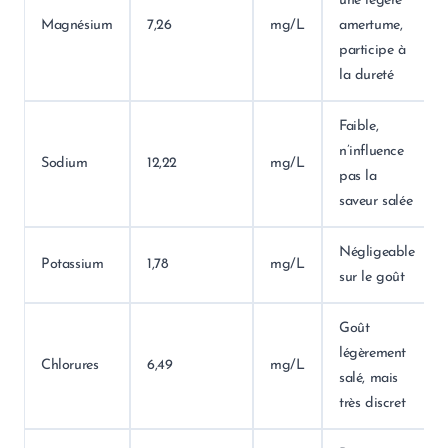
une légère
Magnésium
7,26
mg/L
amertume,
participe à
la dureté
Faible,
n’influence
Sodium
12,22
mg/L
pas la
saveur salée
Négligeable
Potassium
1,78
mg/L
sur le goût
Goût
légèrement
Chlorures
6,49
mg/L
salé, mais
très discret