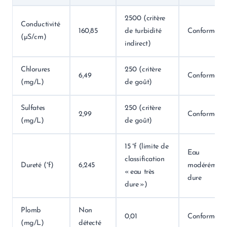
2500 (critère
Conductivité
160,85
de turbidité
Conforme
(µS/cm)
indirect)
Chlorures
250 (critère
6,49
Conforme
(mg/L)
de goût)
Sulfates
250 (critère
2,99
Conforme
(mg/L)
de goût)
15 °f (limite de
Eau
classification
Dureté (°f)
6,245
modérément
« eau très
dure
dure »)
Plomb
Non
0,01
Conforme
(mg/L)
détecté