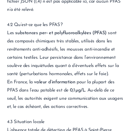
fichier JSON (1,4) n’est pas applicable ici, car aucun PFAS
n’a été relevé.
4.2 Qu’est‑ce que les PFAS ?
Les
substances per‑ et polyfluoroalkylées (PFAS)
sont
des composés chimiques très stables, utilisés dans les
revêtements anti‑adhésifs, les mousses anti‑incendie et
certains textiles. Leur persistance dans l’environnement
soulève des inquiétudes quant à d’éventuels effets sur la
santé (perturbations hormonales, effets sur le foie).
En France, la
valeur d’information
pour la plupart des
PFAS dans l’eau potable est de
0,1 µg/L
. Au‑delà de ce
seuil, les autorités exigent une communication aux usagers
et, le cas échéant, des actions correctives.
4.3 Situation locale
L’absence totale de détection de PFAS à Saint‑Pierre