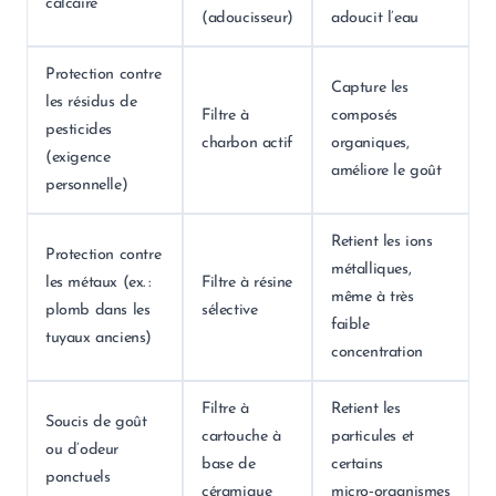
calcaire
(adoucisseur)
adoucit l’eau
Protection contre
Capture les
les résidus de
Filtre à
composés
pesticides
charbon actif
organiques,
(exigence
améliore le goût
personnelle)
Retient les ions
Protection contre
métalliques,
les métaux (ex. :
Filtre à résine
même à très
plomb dans les
sélective
faible
tuyaux anciens)
concentration
Filtre à
Retient les
Soucis de goût
cartouche à
particules et
ou d’odeur
base de
certains
ponctuels
céramique
micro‑organismes