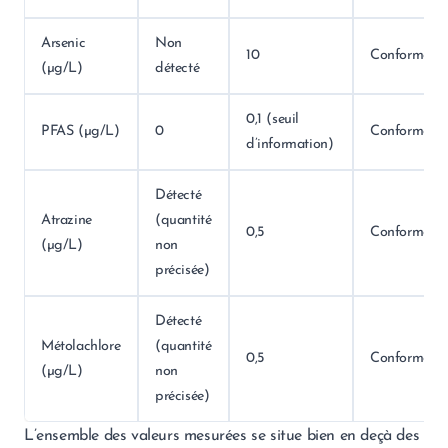
Arsenic
Non
10
Conforme
(µg/L)
détecté
0,1 (seuil
PFAS (µg/L)
0
Conforme
d’information)
Détecté
Atrazine
(quantité
0,5
Conforme
(µg/L)
non
précisée)
Détecté
Métolachlore
(quantité
0,5
Conforme
(µg/L)
non
précisée)
L’ensemble des valeurs mesurées se situe bien en deçà des