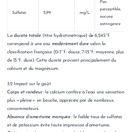
Peu
perceptible,
Sulfates
2,99
mg/L
aucune
astringence
La
dureté totale
(titre hydrotimétrique) de 6,245 °f
correspond à une eau
modérément dure
selon la
classification française (0‑7 °f : douce, 7‑15 °f : moyenne, plus
de 15 °f : dure). Cette dureté provient principalement du
calcium et du magnésium.
3.2 Impact sur le goût
Corps et rondeur
: le calcium confère à l’eau une sensation
plus « pleine » en bouche, appréciée par de nombreux
consommateurs.
Absence d’amertume marquée
: le faible taux de sulfates
et de potassium évite toute impression d’amertume.