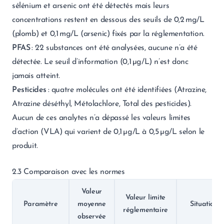
sélénium et arsenic ont été détectés mais leurs
concentrations restent en dessous des seuils de 0,2 mg/L
(plomb) et 0,1 mg/L (arsenic) fixés par la réglementation.
PFAS
: 22 substances ont été analysées, aucune n’a été
détectée. Le seuil d’information (0,1 µg/L) n’est donc
jamais atteint.
Pesticides
: quatre molécules ont été identifiées (Atrazine,
Atrazine déséthyl, Métolachlore, Total des pesticides).
Aucun de ces analytes n’a dépassé les valeurs limites
d’action (VLA) qui varient de 0,1 µg/L à 0,5 µg/L selon le
produit.
2.3 Comparaison avec les normes
Valeur
Valeur limite
Paramètre
moyenne
Situation
réglementaire
observée