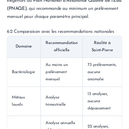
exigences du
Plan National d’Assurance Qualité de l’Eau
(PNAQE)
, qui recommande au minimum un prélèvement
mensuel pour chaque paramètre principal.
6.2 Comparaison avec les recommandations nationales
Recommandation
Réalité à
Domaine
officielle
Saint‑Pierre
Au moins un
73 prélèvements,
Bactériologie
prélèvement
aucune
mensuel
anomalie
13 analyses,
Métaux
Analyse
aucune
lourds
trimestrielle
dépassement
Analyse annuelle
22 analyses,