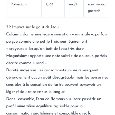
Potassium
1,567
mg/L
sans impact
gustatif
3.2 Impact sur le goût de l’eau
Calcium
: donne une légère sensation « minérale », parfois
perçue comme une petite fraîcheur légèrement
« crayeuse » lorsqu’on boit de l’eau très dure.
Magnésium
: apporte une note subtile de douceur, parfois
décrite comme « rond ».
Dureté moyenne
: les consommateurs ne remarquent
généralement aucun goût désagréable, mais les personnes
sensibles à la sensation de tartre peuvent percevoir un
léger résidu calcaire sur la langue.
Dans l’ensemble, l’eau de Romans‑sur‑Isère possède
un
profil minéralisé équilibré
, agréable pour la
consommation quotidienne et compatible avec la