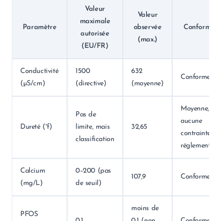
Valeur
Valeur
maximale
Paramètre
observée
Conformité
autorisée
(max.)
(EU/FR)
Conductivité
1500
632
Conforme
(µS/cm)
(directive)
(moyenne)
Moyenne,
Pas de
aucune
Dureté (°f)
limite, mais
32,65
contrainte
classification
réglementair
Calcium
0–200 (pas
107,9
Conforme
(mg/L)
de seuil)
moins de
PFOS
0,1
0,1 (non
Conforme