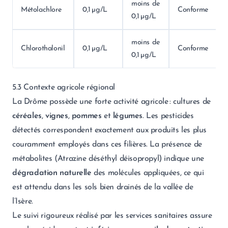
moins de
Métolachlore
0,1 µg/L
Conforme
0,1 µg/L
moins de
Chlorothalonil
0,1 µg/L
Conforme
0,1 µg/L
5.3 Contexte agricole régional
La Drôme possède une forte activité agricole : cultures de
céréales
,
vignes
,
pommes
et
légumes
. Les pesticides
détectés correspondent exactement aux produits les plus
couramment employés dans ces filières. La présence de
métabolites (Atrazine déséthyl déisopropyl) indique une
dégradation naturelle
des molécules appliquées, ce qui
est attendu dans les sols bien drainés de la vallée de
l’Isère.
Le suivi rigoureux réalisé par les services sanitaires assure