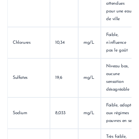
attendues
pour une eau
de ville
Faible,
Chlorures
10,34
mg/L
n’influence
pas le goût
Niveau bas,
aucune
Sulfates
19,6
mg/L
sensation
désagréable
Faible, adapté
Sodium
8,033
mg/L
aux régimes
pauvres en sel
Très faible,