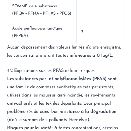
SOMME de 4 substances
(PFOA + PFNA + PFHXS + PFOS)
Acide perfluoropentanoïque
7
(PFPEA)
Aucun dépassement des valeurs limites n’a été enregistré,
les concentrations étant toutes
inférieures à 0,1 µg/L
.
4.2 Explications sur les PFAS et leurs risques
Les
substances per‑ et polyfluoroalkylées (PFAS)
sont
une famille de composés synthétiques très persistants,
utilisés dans les mousses anti‑incendie, les revêtements
anti‑adhésifs et les textiles déperlants. Leur principal
problème réside dans leur
résistance à la dégradation
(d’où le surnom de « polluants éternels »).
Risques pour la santé
: à fortes concentrations, certains