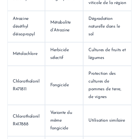
viticole de la région
Atrazine
Dégradation
Métabolite
déséthyl
naturelle dans le
d’Atrazine
déisopropyl
sol
Herbicide
Cultures de fruits et
Métolachlore
sélectif
légumes
Protection des
Chlorothalonil
cultures de
Fongicide
R471811
pommes de terre,
de vignes
Variante du
Chlorothalonil
même
Utilisation similaire
R417888
fongicide