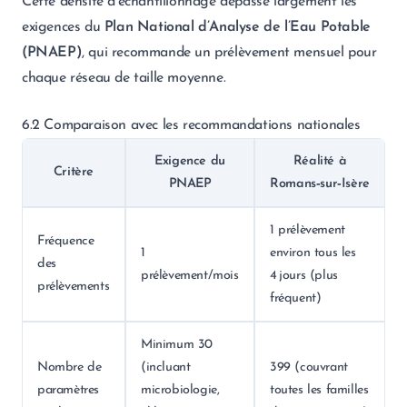
Cette densité d’échantillonnage dépasse largement les
exigences du
Plan National d’Analyse de l’Eau Potable
(PNAEP)
, qui recommande un prélèvement mensuel pour
chaque réseau de taille moyenne.
6.2 Comparaison avec les recommandations nationales
Exigence du
Réalité à
Critère
PNAEP
Romans‑sur‑Isère
1 prélèvement
Fréquence
1
environ tous les
des
prélèvement/mois
4 jours (plus
prélèvements
fréquent)
Minimum 30
Nombre de
(incluant
399 (couvrant
paramètres
microbiologie,
toutes les familles