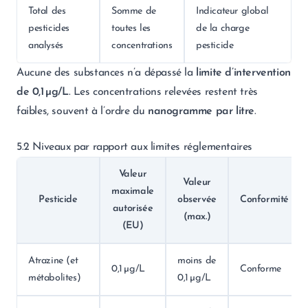
Total des
Somme de
Indicateur global
pesticides
toutes les
de la charge
analysés
concentrations
pesticide
Aucune des substances n’a dépassé la
limite d’intervention
de 0,1 µg/L
. Les concentrations relevées restent très
faibles, souvent à l’ordre du
nanogramme par litre
.
5.2 Niveaux par rapport aux limites réglementaires
Valeur
Valeur
maximale
Pesticide
observée
Conformité
autorisée
(max.)
(EU)
Atrazine (et
moins de
0,1 µg/L
Conforme
métabolites)
0,1 µg/L