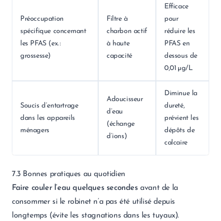
Efficace
Préoccupation
Filtre à
pour
spécifique concernant
charbon actif
réduire les
les PFAS (ex. :
à haute
PFAS en
grossesse)
capacité
dessous de
0,01 µg/L
Diminue la
Adoucisseur
Soucis d’entartrage
dureté,
d’eau
dans les appareils
prévient les
(échange
ménagers
dépôts de
d’ions)
calcaire
7.3 Bonnes pratiques au quotidien
Faire couler l’eau quelques secondes
avant de la
consommer si le robinet n’a pas été utilisé depuis
longtemps (évite les stagnations dans les tuyaux).