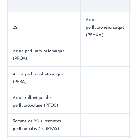
d
Acide
22
perfluorohexanoïque
(PFHXA)
Acide perfluoro‑octanoïque
(PFOA)
Acide perfluorobutanoïque
(PFBA)
Acide sulfonique de
perfluorooctane (PFOS)
Somme de 20 substances
perfluoroalkylées (PFAS)