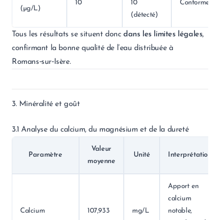
10
10
Conforme
(µg/L)
(détecté)
Tous les résultats se situent donc
dans les limites légales
,
confirmant la bonne qualité de l’eau distribuée à
Romans‑sur‑Isère.
3. Minéralité et goût
3.1 Analyse du calcium, du magnésium et de la dureté
Valeur
Paramètre
Unité
Interprétation
moyenne
Apport en
calcium
Calcium
107,933
mg/L
notable,