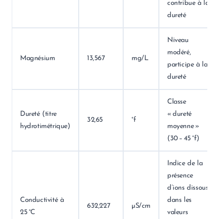
contribue à la
dureté
Niveau
modéré,
Magnésium
13,567
mg/L
participe à la
dureté
Classe
Dureté (titre
« dureté
32,65
°f
hydrotimétrique)
moyenne »
(30 – 45 °f)
Indice de la
présence
d’ions dissous,
Conductivité à
dans les
632,227
µS/cm
25 °C
valeurs