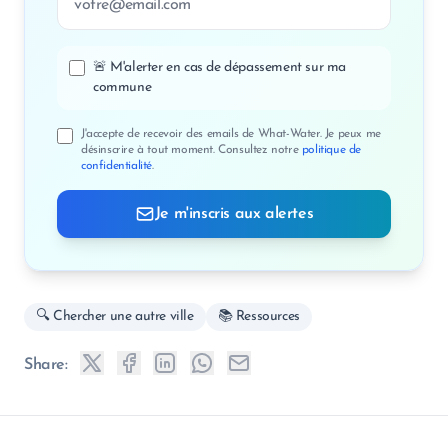
🚨 M'alerter en cas de dépassement sur ma
commune
J'accepte de recevoir des emails de What-Water. Je peux me
désinscrire à tout moment. Consultez notre
politique de
confidentialité
.
Je m'inscris aux alertes
🔍 Chercher une autre ville
📚 Ressources
Share: