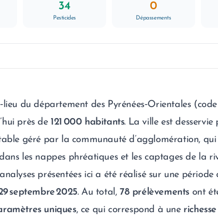
34
0
Pesticides
Dépassements
f‑lieu du département des Pyrénées‑Orientales (code
’hui près de
121 000 habitants
. La ville est desservi
table géré par la communauté d’agglomération, qui
ans les nappes phréatiques et les captages de la riv
analyses présentées ici a été réalisé sur une période
29 septembre 2025
. Au total,
78 prélèvements
ont été
aramètres uniques
, ce qui correspond à une
richesse