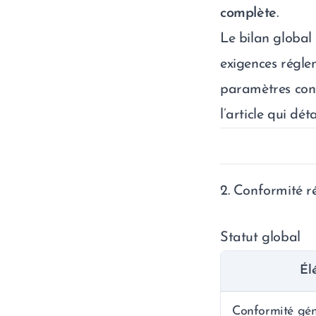
complète
.
Le bilan global
exigences régle
paramètres contr
l’article qui dét
2. Conformité r
Statut global
Él
Conformité gén