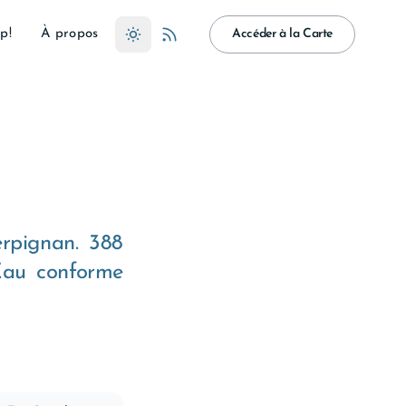
p!
À propos
Accéder à la Carte
erpignan. 388
 Eau conforme