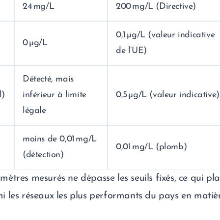
24 mg/L
200 mg/L (Directive)
0,1 µg/L (valeur indicative
0 µg/L
de l’UE)
Détecté, mais
l)
inférieur à limite
0,5 µg/L (valeur indicative)
légale
moins de 0,01 mg/L
0,01 mg/L (plomb)
(détection)
ètres mesurés ne dépasse les seuils fixés, ce qui pla
 les réseaux les plus performants du pays en matiè