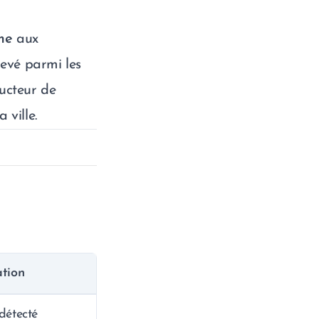
me
aux
levé parmi les
ducteur de
 ville.
ation
détecté