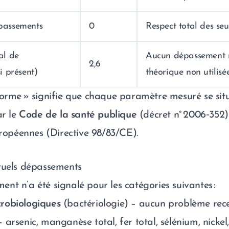
passements
0
Respect total des seu
al de
Aucun dépassement r
2,6
i présent)
théorique non utilisé
forme » signifie que chaque paramètre mesuré se si
r le
Code de la santé publique
(décret n° 2006‑352)
uropéennes (Directive 98/83/CE).
tuels dépassements
nt n’a été signalé pour les catégories suivantes :
robiologiques
(bactériologie) – aucun problème rece
 arsenic, manganèse total, fer total, sélénium, nickel,