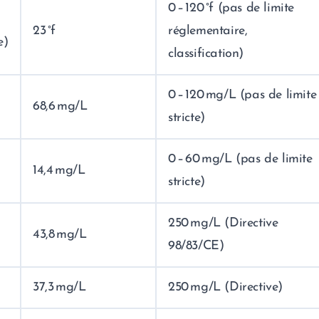
0 – 120 °f (pas de limite
23 °f
réglementaire,
e)
classification)
0 – 120 mg/L (pas de limite
68,6 mg/L
stricte)
0 – 60 mg/L (pas de limite
14,4 mg/L
stricte)
250 mg/L (Directive
43,8 mg/L
98/83/CE)
37,3 mg/L
250 mg/L (Directive)