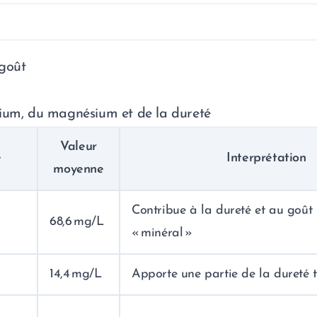
 goût
ium, du magnésium et de la dureté
Valeur
e
Interprétation
moyenne
Contribue à la dureté et au goût
68,6 mg/L
« minéral »
14,4 mg/L
Apporte une partie de la dureté t