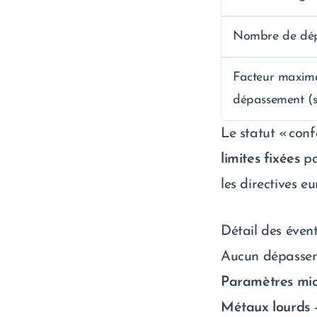
Nombre de dé
Facteur maxim
dépassement (s
Le statut « con
limites fixées
pa
les directives e
Détail des éven
Aucun dépasseme
Paramètres mic
Métaux lourds
–