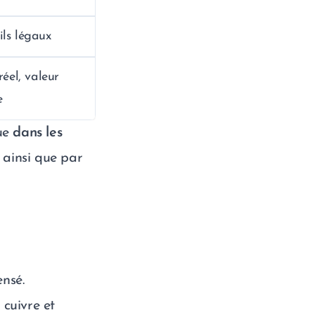
ils légaux
éel, valeur
e
tue
dans les
 ainsi que par
nsé.
 cuivre et