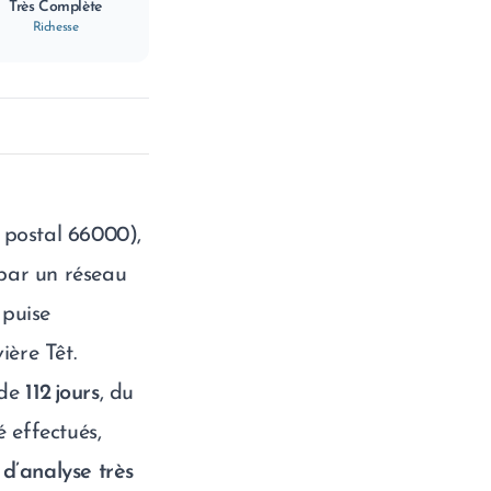
Très Complète
Richesse
 postal 66000),
e par un réseau
 puise
ière Têt.
 de
112 jours
, du
 effectués,
 d’analyse très