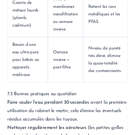
Crainte de
membranes
Retient les ions
métaux lourds
nanofiltration
métalliques et les
(plomb,
ou osmose
PFAS.
cadmium)
inverse
Besoin d’une
Niveau de pureté
eau ultra‑pure
Osmose
très élevé, élimine
pour bébés ou
inverse +
la quasi‑totalité
appareils
post‑filtre
des contaminants.
médicaux
7.3 Bonnes pratiques au quotidien
Faire couler l’eau pendant 30 secondes
avant la première
utilisation du robinet le matin ; cela élimine les éventuels
résidus accumulés dans les tuyaux.
Nettoyer régulièrement les aérateurs
(les petites grilles