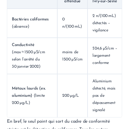
attendue
Ivry‑sur‑Seine
2 n/(100 mL)
Bactéries coliformes
0
détectés –
(absence)
n/(100 mL)
vigilance
Conductivité
524,6 µS/cm –
(max ≈ 1500 µS/cm
moins de
largement
selon l’arrêté du
1500 µS/cm
conforme
30 janvier 2002)
Aluminium
Métaux lourds (ex.
détecté, mais
aluminium)
(limite
200 µg/L
pas de
200 µg/L)
dépassement
signalé
En bref, le seul point qui sort du cadre de conformité