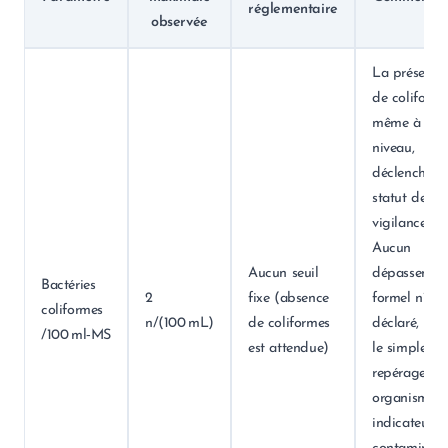
réglementaire
observée
La présence
de coliforme
même à faib
niveau,
déclenche le
statut de
vigilance.
Aucun
Aucun seuil
dépassemen
Bactéries
2
fixe (absence
formel n’est
coliformes
n/(100 mL)
de coliformes
déclaré, mai
/100 ml‑MS
est attendue)
le simple
repérage d’
organisme
indicateur d