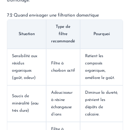
d’affichage.
7.2 Quand envisager une filtration domestique
Type de
Situation
filtre
Pourquoi
recommandé
Sensibilité aux
Retient les
résidus
Filtre à
composés
organiques
charbon actif
organiques,
(goût, odeur)
améliore le goût.
Adoucisseur
Diminue la dureté,
Soucis de
à résine
prévient les
minéralité (eau
échangeuse
dépôts de
très dure)
d’ions
calcaire.
Filtre à