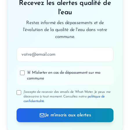
Recevez les alertes qualité de
l'eau
Restez informé des dépassements et de
l'évolution de la qualité de l'eau dans votre
commune.
Adresse email
🚨 M'alerter en cas de dépassement sur ma
commune
J'accepte de recevoir des emails de What-Water. Je peux me
désinscrire à tout moment. Consultez notre
politique de
confidentialité
.
Je m'inscris aux alertes