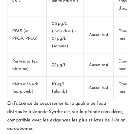
25 °C
limite officielle
critère
d’excès)
0,5 µg/L
PFAS (ex.
(individuel) –
Donnée
Aucun test
PFOA, PFOS)
0,1 µg/L
manqua
(somme)
Pesticides (ex.
Donnée
0,1 µg/L
Aucun test
atrazine)
manqua
Métaux lourds
10 µg/L
Donnée
Aucun test
(ex. plomb)
(plomb)
manqua
En l’absence de dépassements, la qualité de l’eau
distribuée à Grande‑Synthe est, sur la période considérée,
compatible avec les exigences les plus strictes de l’Union
européenne
.