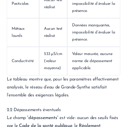
Aucun test
Pesticides
impossibilité d’évaluer la
réalisé
présence.
Données manquantes,
Métaux
Aucun test
impossibilité d’évaluer la
lourds
réalisé
présence.
533 µS/cm
Valeur mesurée, aucune
Conductivité
(valeur
norme de dépassement
moyenne)
applicable.
Le tableau montre que, pour les paramètres effectivement
analysés, le réseau d’eau de Grande‑Synthe satisfait
l’ensemble des exigences légales.
2.2 Dépassements éventuels
Le champ
“dépassements”
est vide : aucun des seuils fixés
par le
Code de la santé publique
, le
Règlement