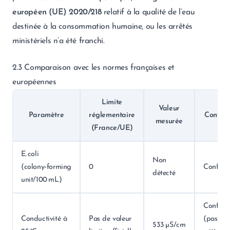
européen (UE) 2020/218
relatif à la qualité de l’eau
destinée à la consommation humaine, ou les arrêtés
ministériels n’a été franchi.
2.3 Comparaison avec les normes françaises et
européennes
Limite
Valeur
Paramètre
réglementaire
Conform
mesurée
(France/UE)
E. coli
Non
(colony‑forming
0
Confor
détecté
unit/100 mL)
Confor
Conductivité à
Pas de valeur
(pas de
533 µS/cm