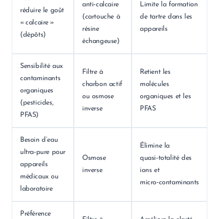
anti‑calcaire
Limite la formation
réduire le goût
(cartouche à
de tartre dans les
« calcaire »
résine
appareils
(dépôts)
échangeuse)
Sensibilité aux
Filtre à
Retient les
contaminants
charbon actif
molécules
organiques
ou osmose
organiques et les
(pesticides,
inverse
PFAS
PFAS)
Besoin d’eau
Élimine la
ultra‑pure pour
Osmose
quasi‑totalité des
appareils
inverse
ions et
médicaux ou
micro‑contaminants
laboratoire
Préférence