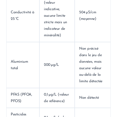
(valeur
indicative,
Conductivité à
504 µS/cm
aucune limite
25 °C
(moyenne)
stricte mais un
indicateur de
minéralité)
Non précisé
dans le jeu de
Aluminium
données, mais
200 µg/L
total
aucune valeur
au‑delà de la
limite détectée
PFAS (PFOA,
0,1 µg/L (valeur
Non détecté
PFOS)
de référence)
Pesticides