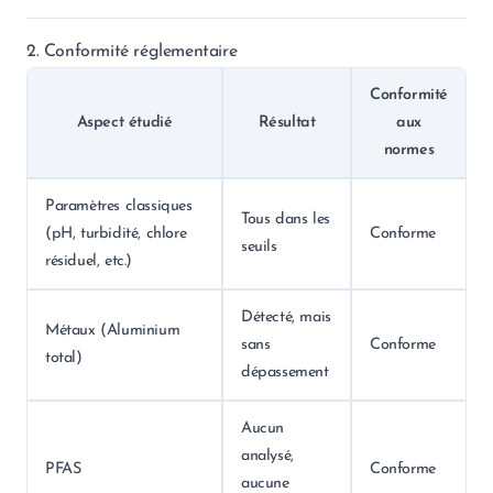
2. Conformité réglementaire
Conformité
Aspect étudié
Résultat
aux
normes
Paramètres classiques
Tous dans les
(pH, turbidité, chlore
Conforme
seuils
résiduel, etc.)
Détecté, mais
Métaux (Aluminium
sans
Conforme
total)
dépassement
Aucun
analysé,
PFAS
Conforme
aucune