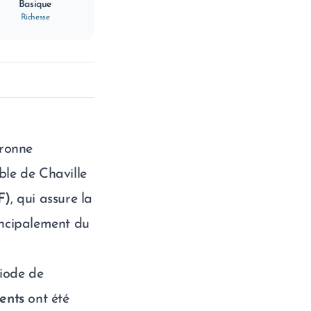
Basique
Richesse
uronne
ble de Chaville
F)
, qui assure la
incipalement du
riode de
ents
ont été