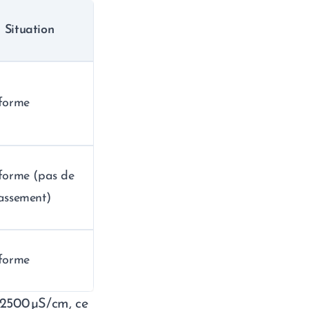
Situation
forme
forme (pas de
assement)
forme
2500 µS/cm, ce