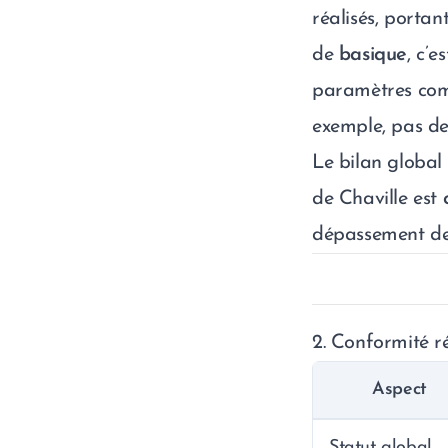
réalisés, portan
de
basique
, c’e
paramètres comp
exemple, pas de 
Le bilan global 
de Chaville est
dépassement de 
2. Conformité r
Aspect
Statut global