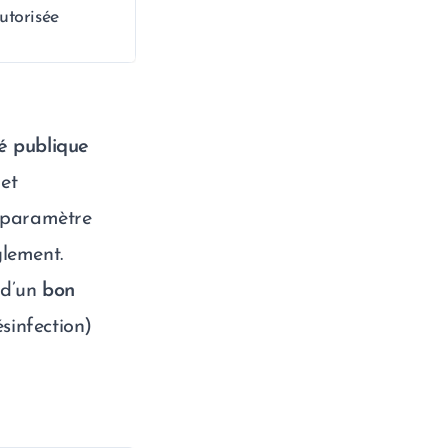
utorisée
é publique
 et
e paramètre
glement.
 d’un
bon
ésinfection)