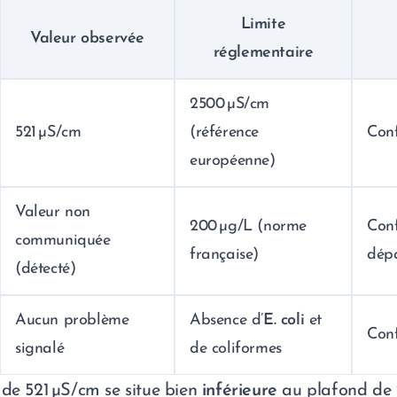
Limite
Valeur observée
réglementaire
2500 µS/cm
521 µS/cm
(référence
Con
européenne)
Valeur non
200 µg/L (norme
Con
communiquée
française)
dép
(détecté)
Aucun problème
Absence d’
E. coli
et
Con
signalé
de coliformes
de 521 µS/cm se situe bien
inférieure
au plafond de 