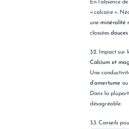
En l’absence de
« calcaire ». N
une
minéralité
classées
douces
3.2. Impact sur 
Calcium et ma
Une conductivi
d’amertume
ou 
Dans la plupart
désagréable.
3.3. Conseils p