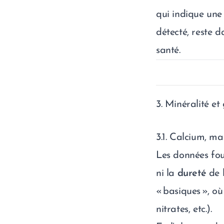
qui indique une 
détecté, reste d
santé.
3. Minéralité et
3.1. Calcium, m
Les données fou
ni la
dureté
de l
« basiques », où
nitrates, etc.).