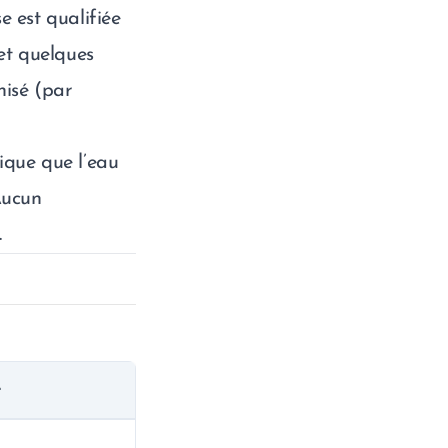
se est qualifiée
 et quelques
nisé (par
dique que l’eau
Aucun
.
e