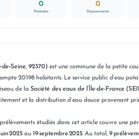
0
0
Pesticides
Dépassements
‑de‑Seine, 92370)
est une commune de la petite co
compte 20 198 habitants. Le service public d’eau pota
réseau de la
Société des eaux de l’Île-de-France (SEI
raitement et la distribution d’eau douce provenant pr
prélèvements étudiés dans cet article couvre une pé
 juin 2025
au
19 septembre 2025
. Au total,
9 prélèvem