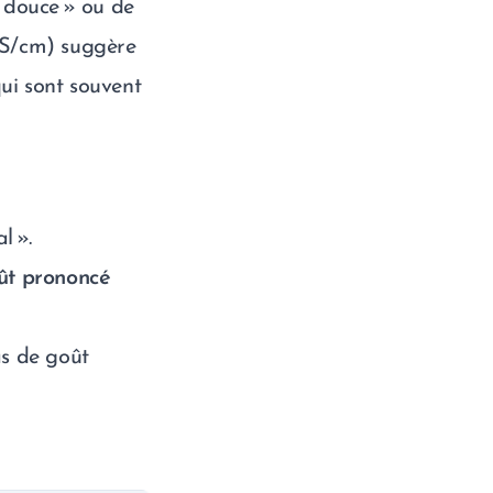
« douce » ou de
 µS/cm) suggère
qui sont souvent
l ».
ût prononcé
as de goût