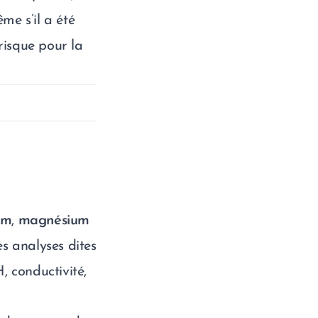
me s’il a été
 risque pour la
um
,
magnésium
s analyses dites
, conductivité,