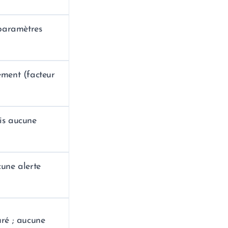
 paramètres
ement (facteur
is aucune
une alerte
uré ; aucune