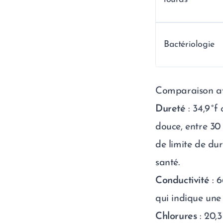
Bactériologie
Comparaison av
Dureté
: 34,9 °
douce, entre 30
de limite de dur
santé.
Conductivité
: 6
qui indique une 
Chlorures
: 20,3