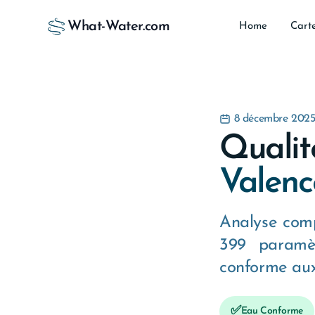
What-Water.com
Home
Cart
8 décembre 202
Qualit
Valenc
Analyse comp
399 paramèt
conforme aux
✅
Eau Conforme