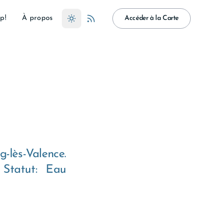
p!
À propos
Accéder à la Carte
-lès-Valence.
 Statut: Eau