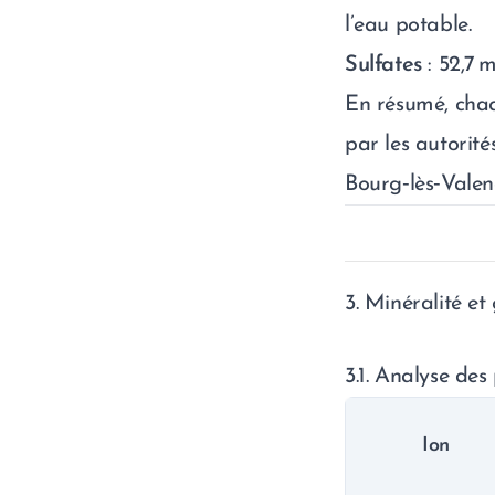
l’eau potable.
Sulfates
: 52,7 
En résumé, cha
par les autorité
Bourg‑lès‑Valen
3. Minéralité et
3.1. Analyse des
Ion