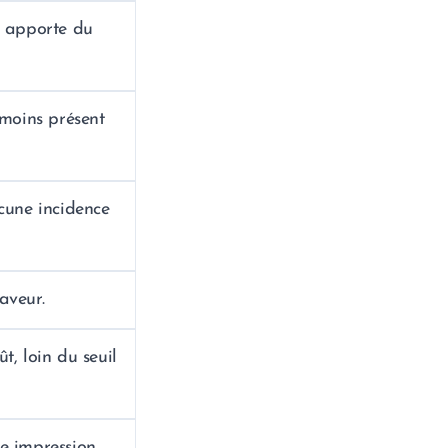
, apporte du
 moins présent
cune incidence
aveur.
t, loin du seuil
e impression