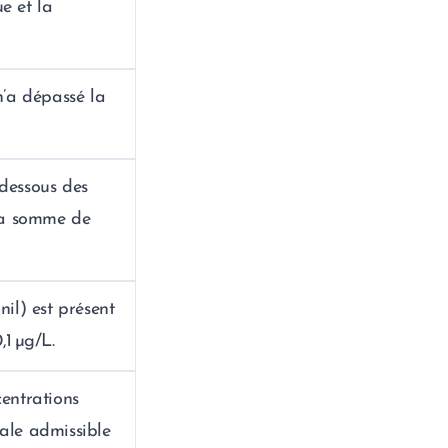
e et la
’a dépassé la
 dessous des
 la somme de
nil) est présent
,1 µg/L.
centrations
male admissible