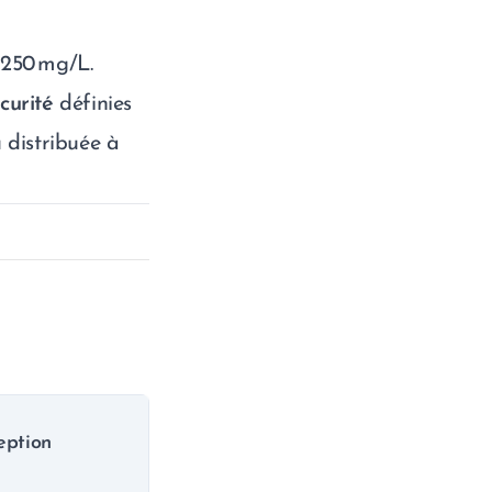
 250 mg/L.
curité
définies
u distribuée à
eption