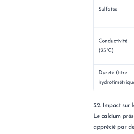
Sulfates
Conductivité
(25 °C)
Dureté (titre
hydrotimétriqu
3.2. Impact sur 
Le
calcium
prése
apprécié par d