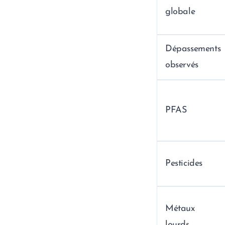
globale
Dépassements
observés
PFAS
Pesticides
Métaux
lourds