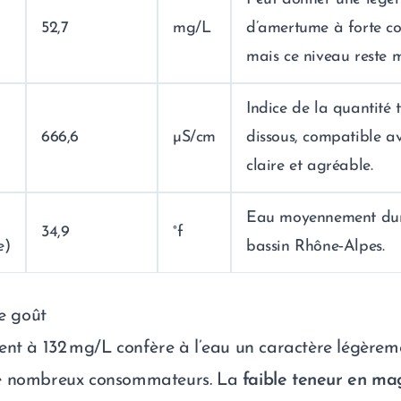
52,7
mg/L
d’amertume à forte co
mais ce niveau reste 
Indice de la quantité t
666,6
µS/cm
dissous, compatible a
claire et agréable.
Eau moyennement dur
34,9
°f
e)
bassin Rhône‑Alpes.
le goût
nt à 132 mg/L confère à l’eau un caractère légèreme
e nombreux consommateurs. La
faible teneur en m