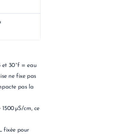
u
 et 30 °f = eau
se ne fixe pas
impacte pas la
e 1500 µS/cm, ce
L fixée pour