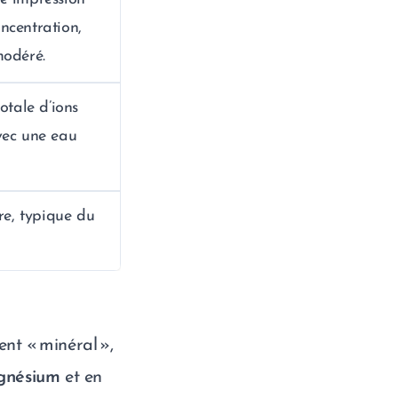
ncentration,
modéré.
otale d’ions
vec une eau
e, typique du
nt « minéral »,
agnésium
et en