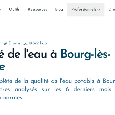
e
Outils
Ressources
Blog
Professionnels
Dro
5
·
Drôme
·
19 872 hab.
é de l'eau à
Bourg-lès-
e
lète de la qualité de l'eau potable à Bourg
res analysés sur les 6 derniers mois.
 normes.