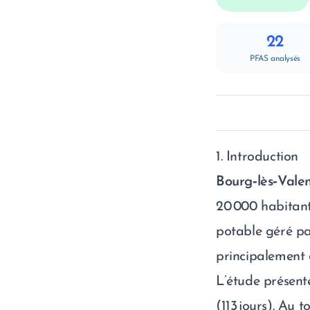
22
PFAS analysés
1. Introduction
Bourg‑lès‑Vale
20 000 habitants
potable géré p
principalement 
L’étude présent
(113 jours). Au t