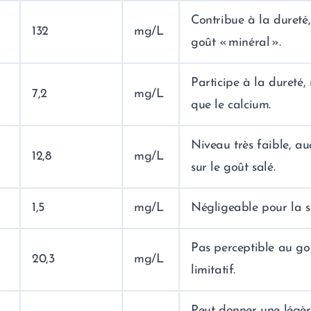
Contribue à la dureté
132
mg/L
goût « minéral ».
Participe à la dureté,
7,2
mg/L
que le calcium.
Niveau très faible, au
12,8
mg/L
sur le goût salé.
1,5
mg/L
Négligeable pour la s
Pas perceptible au goû
20,3
mg/L
limitatif.
Peut donner une légèr