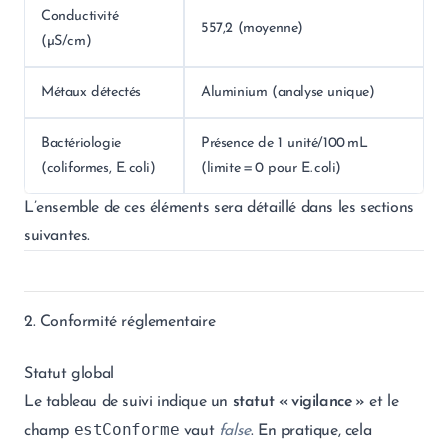
Conductivité
557,2 (moyenne)
(µS/cm)
Métaux détectés
Aluminium (analyse unique)
Bactériologie
Présence de 1 unité/100 mL
(coliformes, E. coli)
(limite = 0 pour E. coli)
L’ensemble de ces éléments sera détaillé dans les sections
suivantes.
2. Conformité réglementaire
Statut global
Le tableau de suivi indique un
statut « vigilance »
et le
estConforme
champ
vaut
false
. En pratique, cela