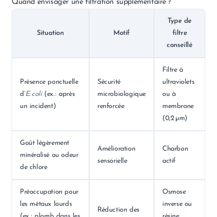
Quand envisager une filtration supplémentaire ?
Type de
Situation
Motif
filtre
conseillé
Filtre à
Présence ponctuelle
Sécurité
ultraviolets
d’
E. coli
(ex. : après
microbiologique
ou à
un incident)
renforcée
membrane
(0,2 µm)
Goût légèrement
Amélioration
Charbon
minéralisé ou odeur
sensorielle
actif
de chlore
Préoccupation pour
Osmose
les métaux lourds
inverse ou
Réduction des
(ex. : plomb dans les
résine