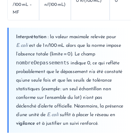
0 n/(100 mL)
0
/100 mL –
n/(100 mL)
MF
Interprétation
: la valeur maximale relevée pour
E. coli
est de 1 n/100 mL alors que la norme impose
l’absence totale (limite = 0). Le champ
nombreDepassements
indique 0, ce qui reflète
probablement que le dépassement n’a été constaté
qu’une seule fois et que les seuils de tolérance
statistiques (exemple : un seul échantillon non
conforme sur l’ensemble du lot) n’ont pas
déclenché d’alerte officielle. Néanmoins, la présence
d’une unité de
E. coli
suffit à placer le réseau en
vigilance
et à justifier un suivi renforcé.