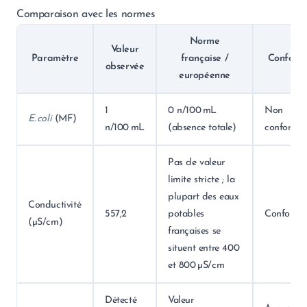
Comparaison avec les normes
Norme
Valeur
Paramètre
française /
Conformi
observée
européenne
1
0 n/100 mL
Non
E. coli
(MF)
n/100 mL
(absence totale)
conforme
Pas de valeur
limite stricte ; la
plupart des eaux
Conductivité
557,2
potables
Conforme
(µS/cm)
françaises se
situent entre 400
et 800 µS/cm
Détecté
Valeur