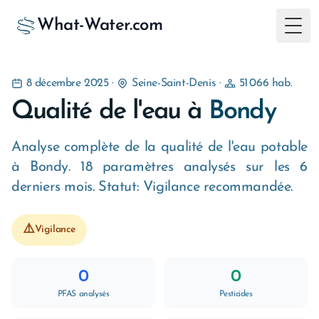
What-Water.com
Togg
8 décembre 2025
·
Seine-Saint-Denis
·
51 066 hab.
Qualité de l'eau à
Bondy
Analyse complète de la qualité de l'eau potable
à Bondy. 18 paramètres analysés sur les 6
derniers mois. Statut: Vigilance recommandée.
⚠️
Vigilance
0
0
PFAS analysés
Pesticides