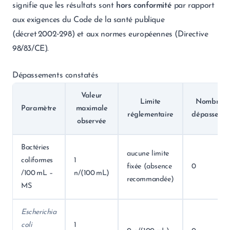
signifie que les résultats sont
hors conformité
par rapport
aux exigences du Code de la santé publique
(décret 2002‑298) et aux normes européennes (Directive
98/83/CE).
Dépassements constatés
Valeur
Limite
Nombre d
Paramètre
maximale
réglementaire
dépassemen
observée
Bactéries
aucune limite
coliformes
1
fixée (absence
0
/100 mL –
n/(100 mL)
recommandée)
MS
Escherichia
coli
1