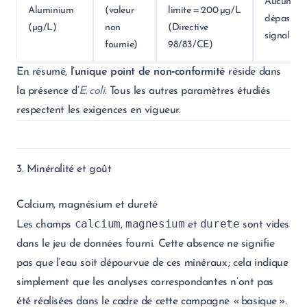
Aucun
Aluminium
(valeur
limite = 200 µg/L
dépassem
(µg/L)
non
(Directive
signalé
fournie)
98/83/CE)
En résumé,
l’unique point de non‑conformité
réside dans
la présence d’
E. coli
. Tous les autres paramètres étudiés
respectent les exigences en vigueur.
3. Minéralité et goût
Calcium, magnésium et dureté
calcium
magnesium
durete
Les champs
,
et
sont vides
dans le jeu de données fourni. Cette absence ne signifie
pas que l’eau soit dépourvue de ces minéraux ; cela indique
simplement que les analyses correspondantes n’ont pas
été réalisées dans le cadre de cette campagne « basique ».