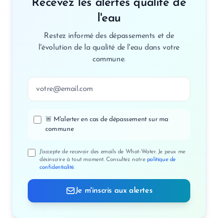
Recevez les alertes qualité de
l'eau
Restez informé des dépassements et de
l'évolution de la qualité de l'eau dans votre
commune.
Adresse email
🚨 M'alerter en cas de dépassement sur ma
commune
J'accepte de recevoir des emails de What-Water. Je peux me
désinscrire à tout moment. Consultez notre
politique de
confidentialité
.
Je m'inscris aux alertes