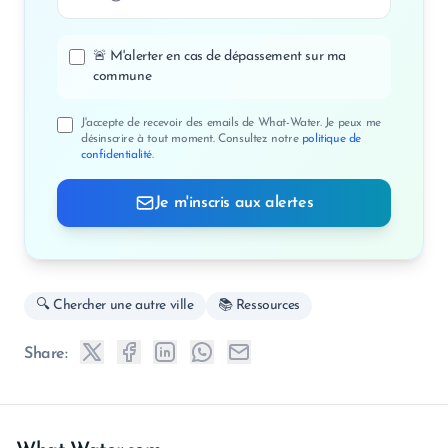
🚨 M'alerter en cas de dépassement sur ma
commune
J'accepte de recevoir des emails de What-Water. Je peux me
désinscrire à tout moment. Consultez notre
politique de
confidentialité
.
Je m'inscris aux alertes
🔍 Chercher une autre ville
📚 Ressources
Share: