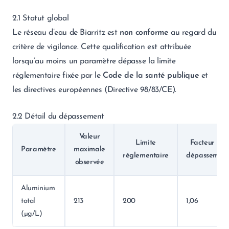
2.1 Statut global
Le réseau d’eau de Biarritz est
non conforme
au regard du
critère de vigilance. Cette qualification est attribuée
lorsqu’au moins un paramètre dépasse la limite
réglementaire fixée par le
Code de la santé publique
et
les directives européennes (Directive 98/83/CE).
2.2 Détail du dépassement
Valeur
Limite
Facteur de
Paramètre
maximale
réglementaire
dépassement
observée
Aluminium
total
213
200
1,06
(µg/L)