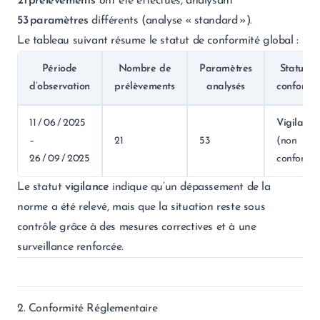
21 prélèvements
ont été effectués, analysant
53 paramètres
différents (analyse « standard »).
Le tableau suivant résume le statut de conformité global :
Période
Nombre de
Paramètres
Statut d
d’observation
prélèvements
analysés
conformi
11 / 06 / 2025
Vigilance
–
21
53
(non
26 / 09 / 2025
conforme
Le statut
vigilance
indique qu’un dépassement de la
norme a été relevé, mais que la situation reste sous
contrôle grâce à des mesures correctives et à une
surveillance renforcée.
2. Conformité Réglementaire