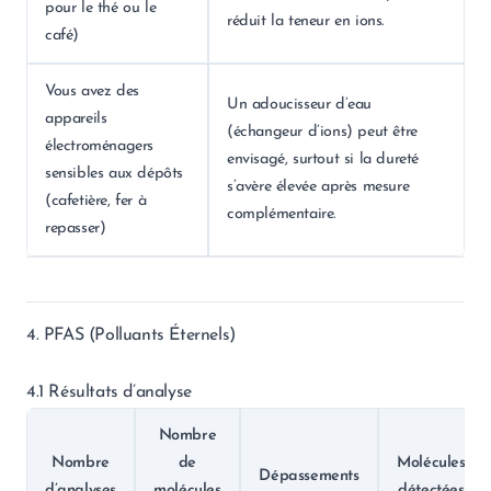
pour le thé ou le
réduit la teneur en ions.
café)
Vous avez des
Un adoucisseur d’eau
appareils
(échangeur d’ions) peut être
électroménagers
envisagé, surtout si la dureté
sensibles aux dépôts
s’avère élevée après mesure
(cafetière, fer à
complémentaire.
repasser)
4. PFAS (Polluants Éternels)
4.1 Résultats d’analyse
Nombre
Nombre
de
Molécules
Dépassements
d’analyses
molécules
détectées