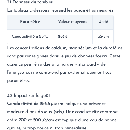
3.1 Données disponibles
Le tableau ci‑dessous reprend les paramètres mesurés :
Paramètre
Valeur moyenne
Unité
Conductivité à 25 °C
286,6
µS/cm
Les concentrations de
calcium
,
magnésium
et la
dureté
ne
sont pas renseignées dans le jeu de données fourni. Cette
absence peut être due à la nature « standard » de
l’analyse, qui ne comprend pas systématiquement ces
paramètres.
3.2 Impact sur le goût
Conductivité
de 286,6 µS/cm indique une présence
modérée d’ions dissous (sels). Une conductivité comprise
entre 200 et 500 µS/cm est typique d’une eau de bonne
qualité, ni trop douce ni trop minéralisée.